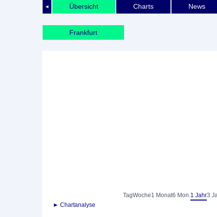
Übersicht
Charts
News
◄
Frankfurt
Tag
Woche
1 Monat
6 Mon.
1 Jahr
3 J
► Chartanalyse