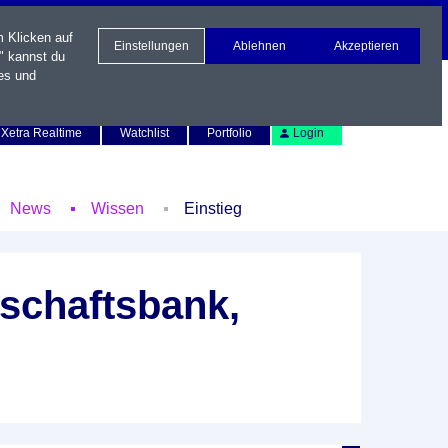
m Klicken auf
Einstellungen
Ablehnen
Akzeptieren
" kannst du
es und
Newsletter
Kontakt
English
Xetra Realtime
Watchlist
Portfolio
Login
News
Wissen
Einstieg
schaftsbank,