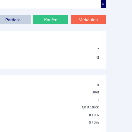
►
Portfolio
Kaufen
Verkaufen
-
-
0
0
Brief
0
für 0 Stück
0 / 0%
0 / 0%