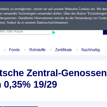
ebnis zu ermöglichen, setzen wir auf unserer Webseite Cookies ein. Mit de
der verwandte Technologien verwenden dürfen. Über den Button "Einstellungen
ersprechen. Detaillierte Informationen und wie du der Verwendung von Cooki
nst, findest du in unseren
Datenschutzhinweisen
.
KN / ISIN / Kürzel
Fonds
Rohstoffe
Zertifikate
Nachhaltig
sche Zentral-Genossen
 0,35% 19/29
e