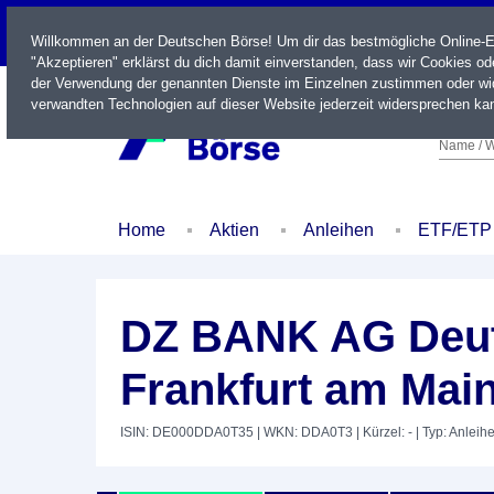
LIVE
Willkommen an der Deutschen Börse! Um dir das bestmögliche Online-Erl
"Akzeptieren" erklärst du dich damit einverstanden, dass wir Cookies o
der Verwendung der genannten Dienste im Einzelnen zustimmen oder wid
verwandten Technologien auf dieser Website jederzeit widersprechen kan
Name / W
Home
Aktien
Anleihen
ETF/ETP
DZ BANK AG Deut
Frankfurt am Main
ISIN: DE000DDA0T35
| WKN: DDA0T3
| Kürzel: -
| Typ: Anleih