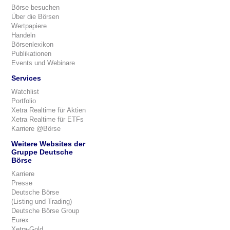
Börse besuchen
Über die Börsen
Wertpapiere
Handeln
Börsenlexikon
Publikationen
Events und Webinare
Services
Watchlist
Portfolio
Xetra Realtime für Aktien
Xetra Realtime für ETFs
Karriere @Börse
Weitere Websites der
Gruppe Deutsche
Börse
Karriere
Presse
Deutsche Börse
(Listing und Trading)
Deutsche Börse Group
Eurex
Xetra-Gold