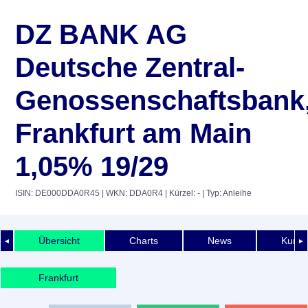
DZ BANK AG
Deutsche Zentral-
Genossenschaftsbank
Frankfurt am Main
1,05% 19/29
ISIN: DE000DDA0R45
| WKN: DDA0R4
| Kürzel: -
| Typ: Anleihe
Übersicht
Charts
News
Kurshi
◄
►
Frankfurt