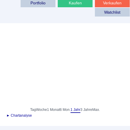
Portfolio
Kaufen
Verkaufen
Watchlist
Tag
Woche
1 Monat
6 Mon.
1 Jahr
3 Jahre
Max.
► Chartanalyse