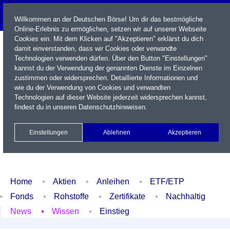
Willkommen an der Deutschen Börse! Um dir das bestmögliche
Online-Erlebnis zu ermöglichen, setzen wir auf unserer Webseite
Cookies ein. Mit dem Klicken auf "Akzeptieren" erklärst du dich
damit einverstanden, dass wir Cookies oder verwandte
Technologien verwenden dürfen. Über den Button "Einstellungen"
kannst du der Verwendung der genannten Dienste im Einzelnen
zustimmen oder widersprechen. Detaillierte Informationen und
wie du der Verwendung von Cookies und verwandten
Technologien auf dieser Website jederzeit widersprechen kannst,
Name / WKN / ISIN / Kürzel
findest du in unseren
Datenschutzhinweisen
.
Newsletter
Kontakt
English
Einstellungen
Ablehnen
Akzeptieren
Xetra Realtime
Watchlist
Portfolio
Login
Home
Aktien
Anleihen
ETF/ETP
Fonds
Rohstoffe
Zertifikate
Nachhaltig
News
Wissen
Einstieg