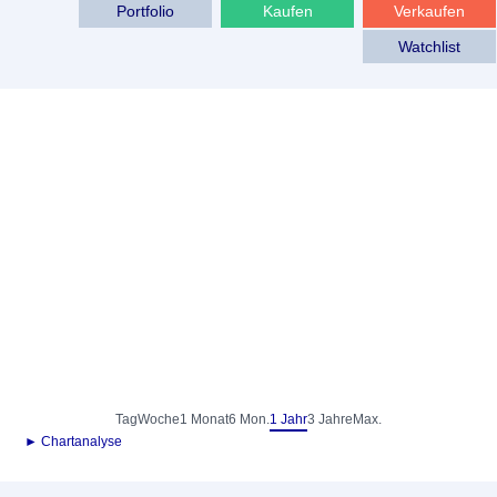
Portfolio
Kaufen
Verkaufen
Watchlist
Tag
Woche
1 Monat
6 Mon.
1 Jahr
3 Jahre
Max.
► Chartanalyse