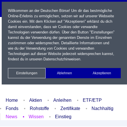
Willkommen an der Deutschen Börse! Um dir das bestmögliche
Online-Erlebnis zu ermöglichen, setzen wir auf unserer Webseite
Cookies ein. Mit dem Klicken auf "Akzeptieren" erklärst du dich
damit einverstanden, dass wir Cookies oder verwandte
Technologien verwenden dürfen. Über den Button "Einstellungen"
kannst du der Verwendung der genannten Dienste im Einzelnen
zustimmen oder widersprechen. Detaillierte Informationen und
wie du der Verwendung von Cookies und verwandten
Technologien auf dieser Website jederzeit widersprechen kannst,
Name / WKN / ISIN / Kürzel
findest du in unseren
Datenschutzhinweisen
.
Newsletter
Kontakt
English
Einstellungen
Ablehnen
Akzeptieren
Xetra Realtime
Watchlist
Portfolio
Login
Home
Aktien
Anleihen
ETF/ETP
Fonds
Rohstoffe
Zertifikate
Nachhaltig
News
Wissen
Einstieg