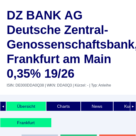
DZ BANK AG
Deutsche Zentral-
Genossenschaftsbank
Frankfurt am Main
0,35% 19/26
ISIN: DE000DDA0Q38
| WKN: DDA0Q3
| Kürzel: -
| Typ: Anleihe
Übersicht
Charts
News
Kurshi
◄
►
Frankfurt