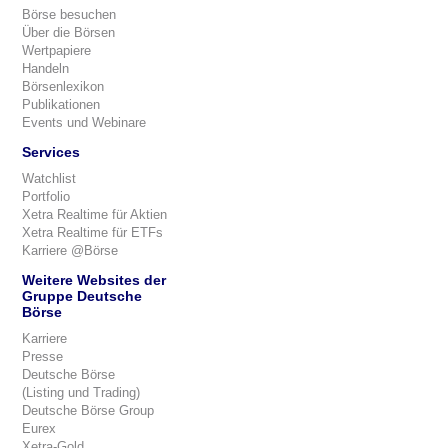
Börse besuchen
Über die Börsen
Wertpapiere
Handeln
Börsenlexikon
Publikationen
Events und Webinare
Services
Watchlist
Portfolio
Xetra Realtime für Aktien
Xetra Realtime für ETFs
Karriere @Börse
Weitere Websites der
Gruppe Deutsche
Börse
Karriere
Presse
Deutsche Börse
(Listing und Trading)
Deutsche Börse Group
Eurex
Xetra-Gold