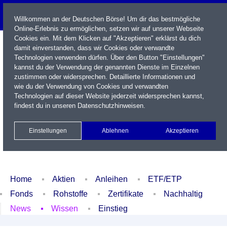
Willkommen an der Deutschen Börse! Um dir das bestmögliche
Online-Erlebnis zu ermöglichen, setzen wir auf unserer Webseite
Cookies ein. Mit dem Klicken auf "Akzeptieren" erklärst du dich
damit einverstanden, dass wir Cookies oder verwandte
Technologien verwenden dürfen. Über den Button "Einstellungen"
kannst du der Verwendung der genannten Dienste im Einzelnen
zustimmen oder widersprechen. Detaillierte Informationen und
wie du der Verwendung von Cookies und verwandten
Technologien auf dieser Website jederzeit widersprechen kannst,
Name / WKN / ISIN / Kürzel
findest du in unseren
Datenschutzhinweisen
.
Newsletter
Kontakt
English
Einstellungen
Ablehnen
Akzeptieren
Xetra Realtime
Watchlist
Portfolio
Login
Home
Aktien
Anleihen
ETF/ETP
Fonds
Rohstoffe
Zertifikate
Nachhaltig
News
Wissen
Einstieg