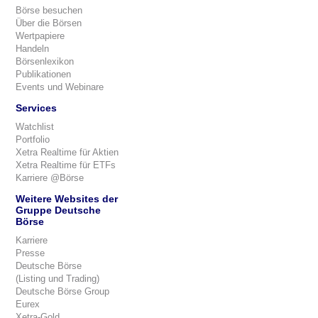
Börse besuchen
Über die Börsen
Wertpapiere
Handeln
Börsenlexikon
Publikationen
Events und Webinare
Services
Watchlist
Portfolio
Xetra Realtime für Aktien
Xetra Realtime für ETFs
Karriere @Börse
Weitere Websites der
Gruppe Deutsche
Börse
Karriere
Presse
Deutsche Börse
(Listing und Trading)
Deutsche Börse Group
Eurex
Xetra-Gold