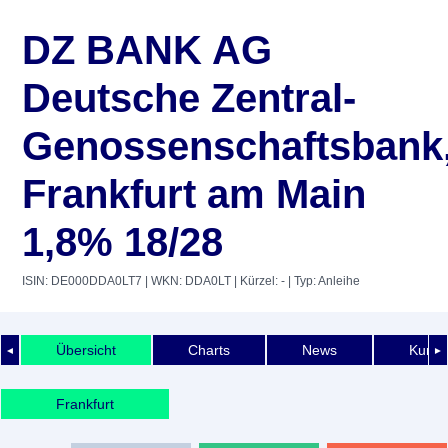
DZ BANK AG
Deutsche Zentral-
Genossenschaftsbank
Frankfurt am Main
1,8% 18/28
ISIN: DE000DDA0LT7
| WKN: DDA0LT
| Kürzel: -
| Typ: Anleihe
Übersicht
Charts
News
Kurshi
◄
►
Frankfurt