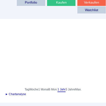
Portfolio
Kaufen
Verkaufen
Watchlist
Tag
Woche
1 Monat
6 Mon.
1 Jahr
3 Jahre
Max.
► Chartanalyse