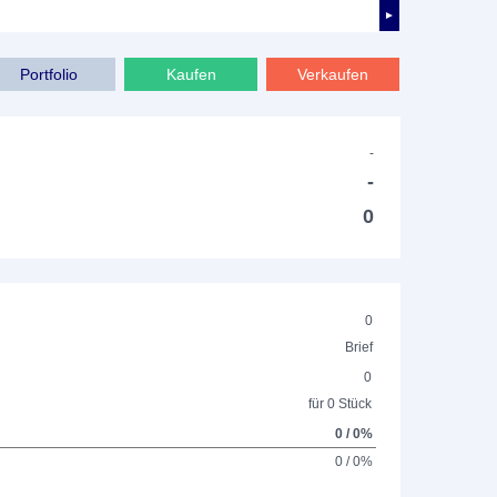
►
Portfolio
Kaufen
Verkaufen
-
-
0
0
Brief
0
für 0 Stück
0 / 0%
0 / 0%