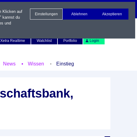
m Klicken auf
Einstellungen
Ablehnen
Akzeptieren
" kannst du
es und
Newsletter
Kontakt
English
Xetra Realtime
Watchlist
Portfolio
Login
News
Wissen
Einstieg
schaftsbank,