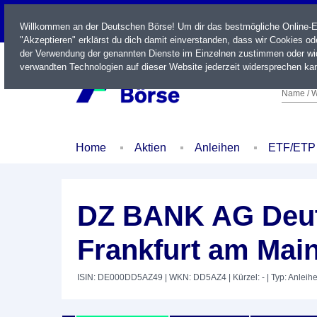
LIVE
Willkommen an der Deutschen Börse! Um dir das bestmögliche Online-Erl
"Akzeptieren" erklärst du dich damit einverstanden, dass wir Cookies o
der Verwendung der genannten Dienste im Einzelnen zustimmen oder wid
verwandten Technologien auf dieser Website jederzeit widersprechen kan
Name / W
Home
Aktien
Anleihen
ETF/ETP
DZ BANK AG Deut
Frankfurt am Mai
ISIN: DE000DD5AZ49
| WKN: DD5AZ4
| Kürzel: -
| Typ: Anleih