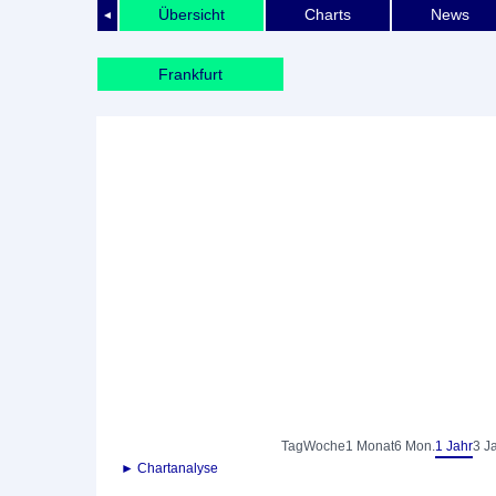
Übersicht
Charts
News
◄
Frankfurt
Tag
Woche
1 Monat
6 Mon.
1 Jahr
3 J
► Chartanalyse