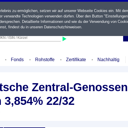
ebnis zu ermöglichen, setzen wir auf unserer Webseite Cookies ein. Mit de
der verwandte Technologien verwenden dürfen. Über den Button "Einstellungen
ersprechen. Detaillierte Informationen und wie du der Verwendung von Cooki
nst, findest du in unseren
Datenschutzhinweisen
.
KN / ISIN / Kürzel
Fonds
Rohstoffe
Zertifikate
Nachhaltig
sche Zentral-Genossen
n 3,854% 22/32
e