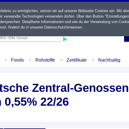
ebnis zu ermöglichen, setzen wir auf unserer Webseite Cookies ein. Mit de
der verwandte Technologien verwenden dürfen. Über den Button "Einstellungen
ersprechen. Detaillierte Informationen und wie du der Verwendung von Cooki
nst, findest du in unseren
Datenschutzhinweisen
.
KN / ISIN / Kürzel
Fonds
Rohstoffe
Zertifikate
Nachhaltig
sche Zentral-Genossen
 0,55% 22/26
e