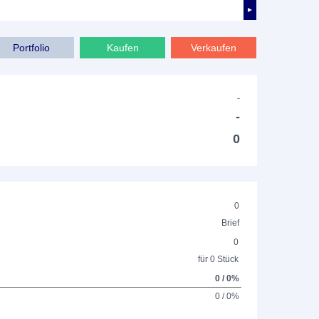
►
Portfolio
Kaufen
Verkaufen
-
-
0
0
Brief
0
für 0 Stück
0 / 0%
0 / 0%