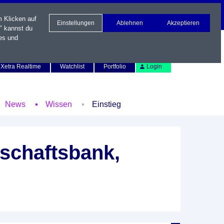
m Klicken auf
Einstellungen
Ablehnen
Akzeptieren
" kannst du
es und
Newsletter
Kontakt
English
Xetra Realtime
Watchlist
Portfolio
Login
News
Wissen
Einstieg
schaftsbank,