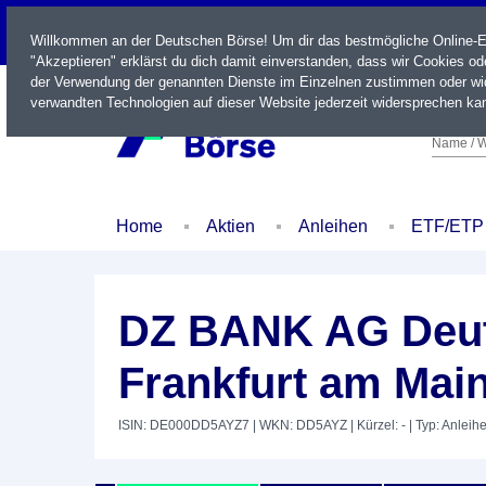
LIVE
Willkommen an der Deutschen Börse! Um dir das bestmögliche Online-Erl
"Akzeptieren" erklärst du dich damit einverstanden, dass wir Cookies o
der Verwendung der genannten Dienste im Einzelnen zustimmen oder wid
verwandten Technologien auf dieser Website jederzeit widersprechen kan
Name / W
Home
Aktien
Anleihen
ETF/ETP
DZ BANK AG Deut
Frankfurt am Main
ISIN: DE000DD5AYZ7
| WKN: DD5AYZ
| Kürzel: -
| Typ: Anleih