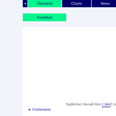
Übersicht
Charts
News
◄
Frankfurt
Tag
Woche
1 Monat
6 Mon.
1 Jahr
3 J
► Chartanalyse