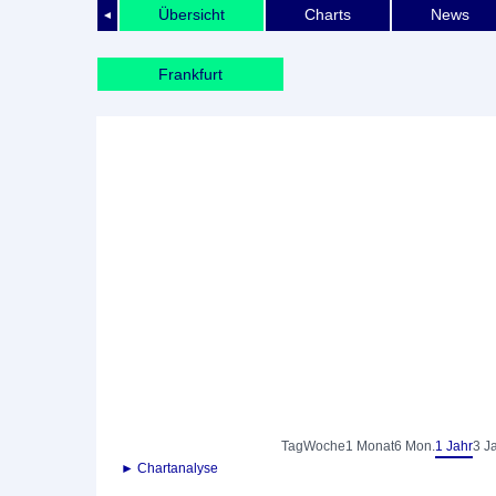
Übersicht
Charts
News
◄
Frankfurt
Tag
Woche
1 Monat
6 Mon.
1 Jahr
3 J
► Chartanalyse