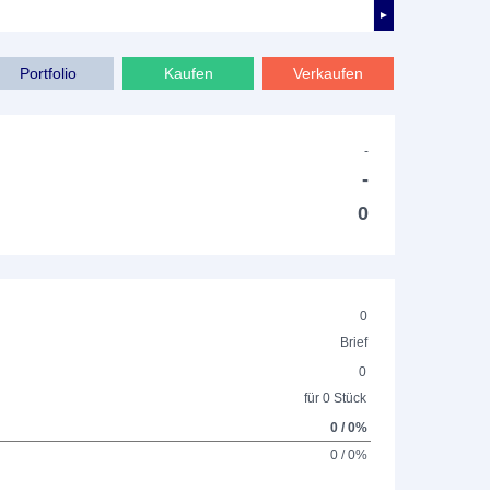
►
Portfolio
Kaufen
Verkaufen
-
-
0
0
Brief
0
für 0 Stück
0 / 0%
0 / 0%