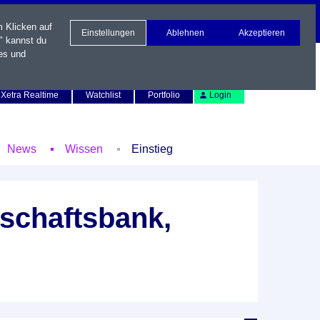
m Klicken auf
Einstellungen
Ablehnen
Akzeptieren
" kannst du
es und
Newsletter
Kontakt
English
Xetra Realtime
Watchlist
Portfolio
Login
News
Wissen
Einstieg
schaftsbank,