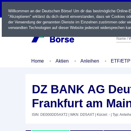
LIVE
Willkommen an der Deutschen Börse! Um dir das bestmögliche Online-Erl
"Akzeptieren" erklärst du dich damit einverstanden, dass wir Cookies o
der Verwendung der genannten Dienste im Einzelnen zustimmen oder wid
verwandten Technologien auf dieser Website jederzeit widersprechen kan
Name / W
Home
Aktien
Anleihen
ETF/ETP
DZ BANK AG Deut
Frankfurt am Main
ISIN: DE000DD5AXT2
| WKN: DD5AXT
| Kürzel: -
| Typ: Anleih