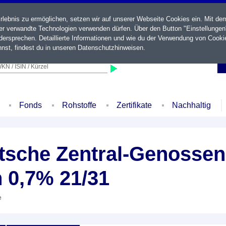
ebnis zu ermöglichen, setzen wir auf unserer Webseite Cookies ein. Mit de
der verwandte Technologien verwenden dürfen. Über den Button "Einstellungen
ersprechen. Detaillierte Informationen und wie du der Verwendung von Cooki
nst, findest du in unseren
Datenschutzhinweisen
.
KN / ISIN / Kürzel
Fonds
Rohstoffe
Zertifikate
Nachhaltig
sche Zentral-Genossen
 0,7% 21/31
e