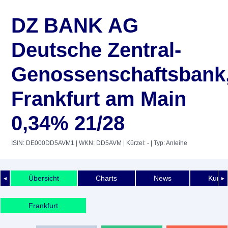
DZ BANK AG
Deutsche Zentral-
Genossenschaftsbank
Frankfurt am Main
0,34% 21/28
ISIN: DE000DD5AVM1
| WKN: DD5AVM
| Kürzel: -
| Typ: Anleihe
Übersicht
Charts
News
Kurshi
◄
►
Frankfurt