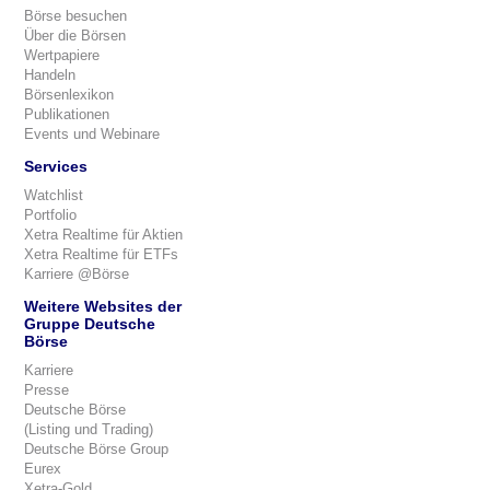
Börse besuchen
Über die Börsen
Wertpapiere
Handeln
Börsenlexikon
Publikationen
Events und Webinare
Services
Watchlist
Portfolio
Xetra Realtime für Aktien
Xetra Realtime für ETFs
Karriere @Börse
Weitere Websites der
Gruppe Deutsche
Börse
Karriere
Presse
Deutsche Börse
(Listing und Trading)
Deutsche Börse Group
Eurex
Xetra-Gold