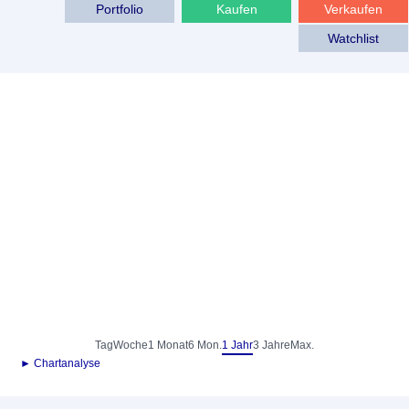
Portfolio
Kaufen
Verkaufen
Watchlist
Tag
Woche
1 Monat
6 Mon.
1 Jahr
3 Jahre
Max.
► Chartanalyse