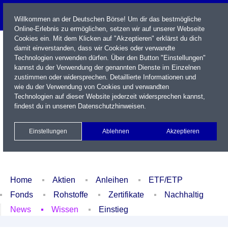
Willkommen an der Deutschen Börse! Um dir das bestmögliche
Online-Erlebnis zu ermöglichen, setzen wir auf unserer Webseite
Cookies ein. Mit dem Klicken auf "Akzeptieren" erklärst du dich
damit einverstanden, dass wir Cookies oder verwandte
Technologien verwenden dürfen. Über den Button "Einstellungen"
kannst du der Verwendung der genannten Dienste im Einzelnen
zustimmen oder widersprechen. Detaillierte Informationen und
wie du der Verwendung von Cookies und verwandten
Technologien auf dieser Website jederzeit widersprechen kannst,
Name / WKN / ISIN / Kürzel
findest du in unseren
Datenschutzhinweisen
.
Newsletter
Kontakt
English
Einstellungen
Ablehnen
Akzeptieren
Xetra Realtime
Watchlist
Portfolio
Login
Home
Aktien
Anleihen
ETF/ETP
Fonds
Rohstoffe
Zertifikate
Nachhaltig
News
Wissen
Einstieg