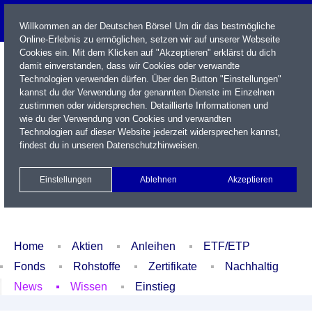
Willkommen an der Deutschen Börse! Um dir das bestmögliche
Online-Erlebnis zu ermöglichen, setzen wir auf unserer Webseite
Cookies ein. Mit dem Klicken auf "Akzeptieren" erklärst du dich
damit einverstanden, dass wir Cookies oder verwandte
Technologien verwenden dürfen. Über den Button "Einstellungen"
kannst du der Verwendung der genannten Dienste im Einzelnen
zustimmen oder widersprechen. Detaillierte Informationen und
wie du der Verwendung von Cookies und verwandten
Technologien auf dieser Website jederzeit widersprechen kannst,
Name / WKN / ISIN / Kürzel
findest du in unseren
Datenschutzhinweisen
.
Newsletter
Kontakt
English
Einstellungen
Ablehnen
Akzeptieren
Xetra Realtime
Watchlist
Portfolio
Login
Home
Aktien
Anleihen
ETF/ETP
Fonds
Rohstoffe
Zertifikate
Nachhaltig
News
Wissen
Einstieg