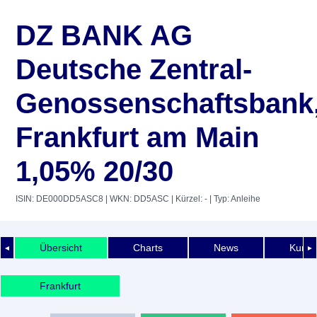
DZ BANK AG
Deutsche Zentral-
Genossenschaftsbank
Frankfurt am Main
1,05% 20/30
ISIN: DE000DD5ASC8
| WKN: DD5ASC
| Kürzel: -
| Typ: Anleihe
Übersicht
Charts
News
Kurshi
◄
►
Frankfurt