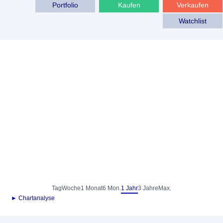
Portfolio
Kaufen
Verkaufen
Watchlist
Tag
Woche
1 Monat
6 Mon.
1 Jahr
3 Jahre
Max.
► Chartanalyse