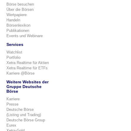
Börse besuchen
Über die Börsen
Wertpapiere
Handeln
Börsenlexikon
Publikationen
Events und Webinare
Services
Watchlist
Portfolio
Xetra Realtime für Aktien
Xetra Realtime für ETFs
Karriere @Börse
Weitere Websites der
Gruppe Deutsche
Börse
Karriere
Presse
Deutsche Börse
(Listing und Trading)
Deutsche Börse Group
Eurex
Xetra-Gold