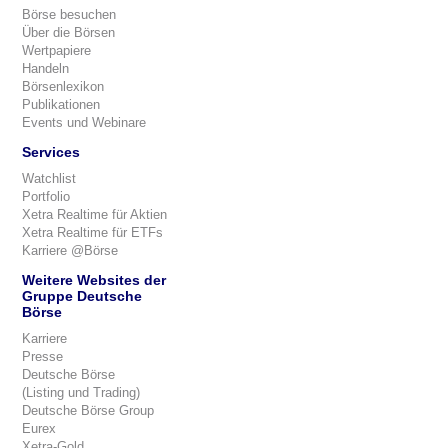
Börse besuchen
Über die Börsen
Wertpapiere
Handeln
Börsenlexikon
Publikationen
Events und Webinare
Services
Watchlist
Portfolio
Xetra Realtime für Aktien
Xetra Realtime für ETFs
Karriere @Börse
Weitere Websites der
Gruppe Deutsche
Börse
Karriere
Presse
Deutsche Börse
(Listing und Trading)
Deutsche Börse Group
Eurex
Xetra-Gold