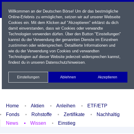
Willkommen an der Deutschen Börse! Um dir das bestmögliche
Online-Erlebnis zu ermöglichen, setzen wir auf unserer Webseite
Cookies ein. Mit dem Klicken auf "Akzeptieren" erklärst du dich
damit einverstanden, dass wir Cookies oder verwandte
Technologien verwenden dürfen. Über den Button "Einstellungen"
kannst du der Verwendung der genannten Dienste im Einzelnen
zustimmen oder widersprechen. Detaillierte Informationen und
wie du der Verwendung von Cookies und verwandten
Technologien auf dieser Website jederzeit widersprechen kannst,
Name / WKN / ISIN / Kürzel
findest du in unseren
Datenschutzhinweisen
.
Newsletter
Kontakt
English
Einstellungen
Ablehnen
Akzeptieren
Xetra Realtime
Watchlist
Portfolio
Login
Home
Aktien
Anleihen
ETF/ETP
Fonds
Rohstoffe
Zertifikate
Nachhaltig
News
Wissen
Einstieg