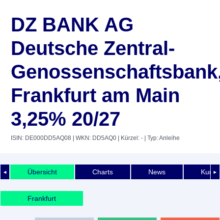
DZ BANK AG
Deutsche Zentral-
Genossenschaftsbank
Frankfurt am Main
3,25% 20/27
ISIN: DE000DD5AQ08
| WKN: DD5AQ0
| Kürzel: -
| Typ: Anleihe
Übersicht
Charts
News
Kurshi
◄
►
Frankfurt