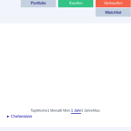
Portfolio
Kaufen
Verkaufen
Watchlist
Tag
Woche
1 Monat
6 Mon.
1 Jahr
3 Jahre
Max.
► Chartanalyse