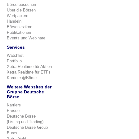
Börse besuchen
Über die Börsen
Wertpapiere
Handeln
Börsenlexikon
Publikationen
Events und Webinare
Services
Watchlist
Portfolio
Xetra Realtime für Aktien
Xetra Realtime für ETFs
Karriere @Börse
Weitere Websites der
Gruppe Deutsche
Börse
Karriere
Presse
Deutsche Börse
(Listing und Trading)
Deutsche Börse Group
Eurex
Xetra-Gold