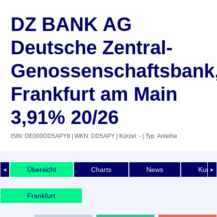
DZ BANK AG
Deutsche Zentral-
Genossenschaftsbank
Frankfurt am Main
3,91% 20/26
ISIN: DE000DD5APY8
| WKN: DD5APY
| Kürzel: -
| Typ: Anleihe
Übersicht
Charts
News
Kurshi
◄
►
Frankfurt