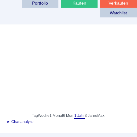
Portfolio
Kaufen
Verkaufen
Watchlist
Tag
Woche
1 Monat
6 Mon.
1 Jahr
3 Jahre
Max.
► Chartanalyse