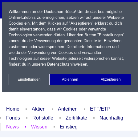
Willkommen an der Deutschen Börse! Um dir das bestmögliche
Online-Erlebnis zu ermöglichen, setzen wir auf unserer Webseite
Cookies ein. Mit dem Klicken auf "Akzeptieren" erklärst du dich
damit einverstanden, dass wir Cookies oder verwandte
Technologien verwenden dürfen. Über den Button "Einstellungen"
kannst du der Verwendung der genannten Dienste im Einzelnen
zustimmen oder widersprechen. Detaillierte Informationen und
wie du der Verwendung von Cookies und verwandten
Technologien auf dieser Website jederzeit widersprechen kannst,
Name / WKN / ISIN / Kürzel
findest du in unseren
Datenschutzhinweisen
.
Newsletter
Kontakt
English
Einstellungen
Ablehnen
Akzeptieren
Xetra Realtime
Watchlist
Portfolio
Login
Home
Aktien
Anleihen
ETF/ETP
Fonds
Rohstoffe
Zertifikate
Nachhaltig
News
Wissen
Einstieg