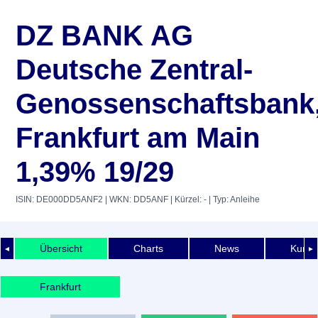
DZ BANK AG
Deutsche Zentral-
Genossenschaftsbank
Frankfurt am Main
1,39% 19/29
ISIN: DE000DD5ANF2
| WKN: DD5ANF
| Kürzel: -
| Typ: Anleihe
Übersicht
Charts
News
Kurshi
◄
►
Frankfurt