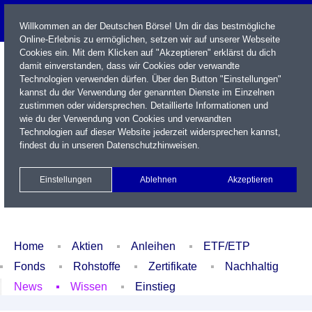
Willkommen an der Deutschen Börse! Um dir das bestmögliche
Online-Erlebnis zu ermöglichen, setzen wir auf unserer Webseite
Cookies ein. Mit dem Klicken auf "Akzeptieren" erklärst du dich
damit einverstanden, dass wir Cookies oder verwandte
Technologien verwenden dürfen. Über den Button "Einstellungen"
kannst du der Verwendung der genannten Dienste im Einzelnen
zustimmen oder widersprechen. Detaillierte Informationen und
wie du der Verwendung von Cookies und verwandten
Technologien auf dieser Website jederzeit widersprechen kannst,
Name / WKN / ISIN / Kürzel
findest du in unseren
Datenschutzhinweisen
.
Newsletter
Kontakt
English
Einstellungen
Ablehnen
Akzeptieren
Xetra Realtime
Watchlist
Portfolio
Login
Home
Aktien
Anleihen
ETF/ETP
Fonds
Rohstoffe
Zertifikate
Nachhaltig
News
Wissen
Einstieg