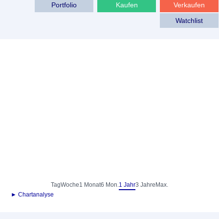
Portfolio
Kaufen
Verkaufen
Watchlist
Tag
Woche
1 Monat
6 Mon.
1 Jahr
3 Jahre
Max.
► Chartanalyse