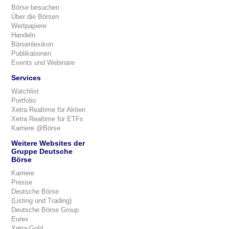
Börse besuchen
Über die Börsen
Wertpapiere
Handeln
Börsenlexikon
Publikationen
Events und Webinare
Services
Watchlist
Portfolio
Xetra Realtime für Aktien
Xetra Realtime für ETFs
Karriere @Börse
Weitere Websites der
Gruppe Deutsche
Börse
Karriere
Presse
Deutsche Börse
(Listing und Trading)
Deutsche Börse Group
Eurex
Xetra-Gold