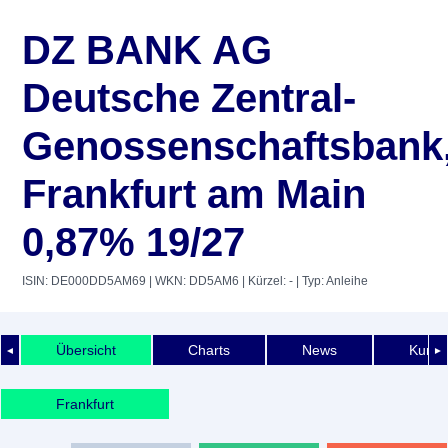
DZ BANK AG
Deutsche Zentral-
Genossenschaftsbank
Frankfurt am Main
0,87% 19/27
ISIN: DE000DD5AM69
| WKN: DD5AM6
| Kürzel: -
| Typ: Anleihe
Übersicht
Charts
News
Kurshi
◄
►
Frankfurt