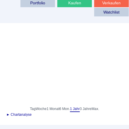
Portfolio
Kaufen
Verkaufen
Watchlist
Tag
Woche
1 Monat
6 Mon.
1 Jahr
3 Jahre
Max.
► Chartanalyse