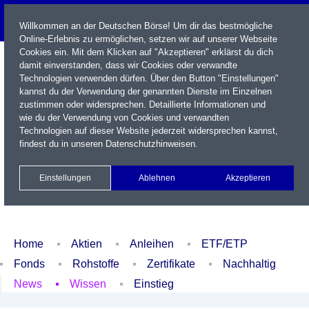
Willkommen an der Deutschen Börse! Um dir das bestmögliche
Online-Erlebnis zu ermöglichen, setzen wir auf unserer Webseite
Cookies ein. Mit dem Klicken auf "Akzeptieren" erklärst du dich
damit einverstanden, dass wir Cookies oder verwandte
Technologien verwenden dürfen. Über den Button "Einstellungen"
kannst du der Verwendung der genannten Dienste im Einzelnen
zustimmen oder widersprechen. Detaillierte Informationen und
wie du der Verwendung von Cookies und verwandten
Technologien auf dieser Website jederzeit widersprechen kannst,
Name / WKN / ISIN / Kürzel
findest du in unseren
Datenschutzhinweisen
.
Newsletter
Kontakt
English
Einstellungen
Ablehnen
Akzeptieren
Xetra Realtime
Watchlist
Portfolio
Login
Home
Aktien
Anleihen
ETF/ETP
Fonds
Rohstoffe
Zertifikate
Nachhaltig
News
Wissen
Einstieg