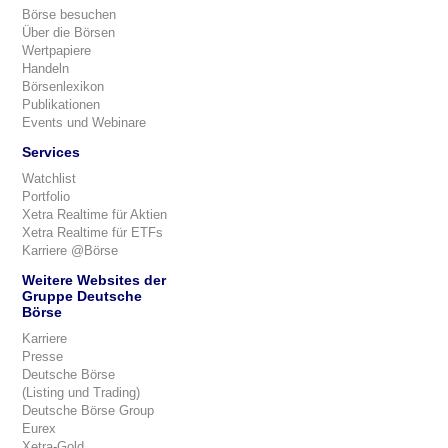
Börse besuchen
Über die Börsen
Wertpapiere
Handeln
Börsenlexikon
Publikationen
Events und Webinare
Services
Watchlist
Portfolio
Xetra Realtime für Aktien
Xetra Realtime für ETFs
Karriere @Börse
Weitere Websites der
Gruppe Deutsche
Börse
Karriere
Presse
Deutsche Börse
(Listing und Trading)
Deutsche Börse Group
Eurex
Xetra-Gold