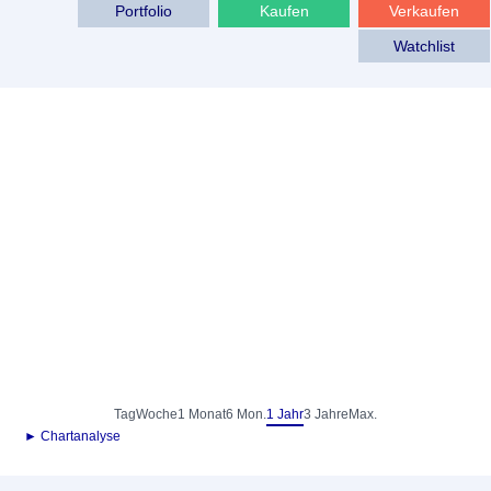
Portfolio
Kaufen
Verkaufen
Watchlist
Tag
Woche
1 Monat
6 Mon.
1 Jahr
3 Jahre
Max.
► Chartanalyse