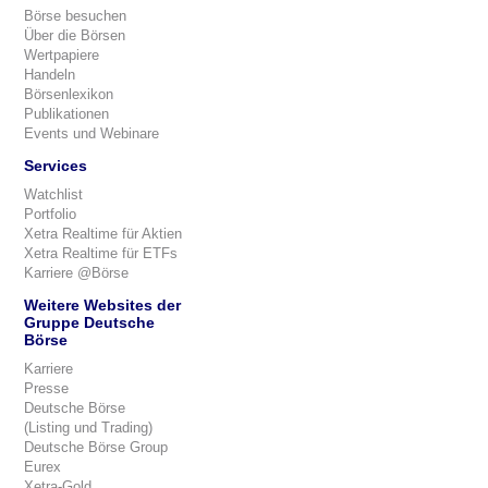
Börse besuchen
Über die Börsen
Wertpapiere
Handeln
Börsenlexikon
Publikationen
Events und Webinare
Services
Watchlist
Portfolio
Xetra Realtime für Aktien
Xetra Realtime für ETFs
Karriere @Börse
Weitere Websites der
Gruppe Deutsche
Börse
Karriere
Presse
Deutsche Börse
(Listing und Trading)
Deutsche Börse Group
Eurex
Xetra-Gold