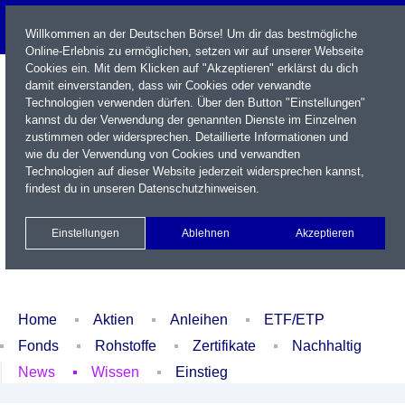
Willkommen an der Deutschen Börse! Um dir das bestmögliche
Online-Erlebnis zu ermöglichen, setzen wir auf unserer Webseite
Cookies ein. Mit dem Klicken auf "Akzeptieren" erklärst du dich
damit einverstanden, dass wir Cookies oder verwandte
Technologien verwenden dürfen. Über den Button "Einstellungen"
kannst du der Verwendung der genannten Dienste im Einzelnen
zustimmen oder widersprechen. Detaillierte Informationen und
wie du der Verwendung von Cookies und verwandten
Technologien auf dieser Website jederzeit widersprechen kannst,
Name / WKN / ISIN / Kürzel
findest du in unseren
Datenschutzhinweisen
.
Newsletter
Kontakt
English
Einstellungen
Ablehnen
Akzeptieren
Xetra Realtime
Watchlist
Portfolio
Login
Home
Aktien
Anleihen
ETF/ETP
Fonds
Rohstoffe
Zertifikate
Nachhaltig
News
Wissen
Einstieg