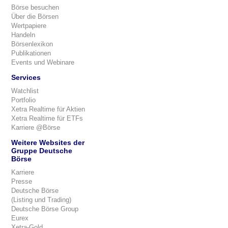
Börse besuchen
Über die Börsen
Wertpapiere
Handeln
Börsenlexikon
Publikationen
Events und Webinare
Services
Watchlist
Portfolio
Xetra Realtime für Aktien
Xetra Realtime für ETFs
Karriere @Börse
Weitere Websites der
Gruppe Deutsche
Börse
Karriere
Presse
Deutsche Börse
(Listing und Trading)
Deutsche Börse Group
Eurex
Xetra-Gold