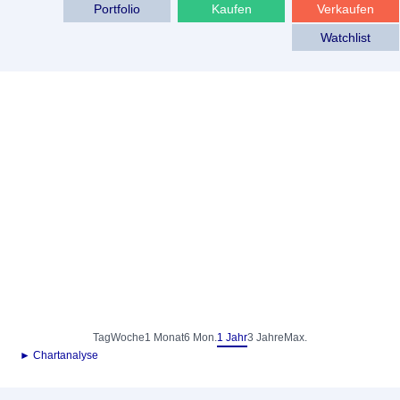
Portfolio
Kaufen
Verkaufen
Watchlist
Tag
Woche
1 Monat
6 Mon.
1 Jahr
3 Jahre
Max.
► Chartanalyse