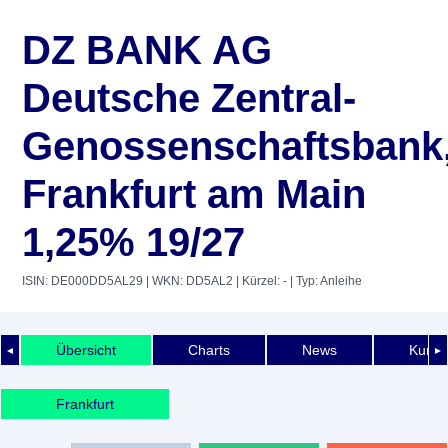
DZ BANK AG
Deutsche Zentral-
Genossenschaftsbank
Frankfurt am Main
1,25% 19/27
ISIN: DE000DD5AL29
| WKN: DD5AL2
| Kürzel: -
| Typ: Anleihe
Übersicht
Charts
News
Kurshi
◄
►
Frankfurt