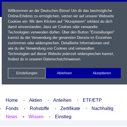
Willkommen an der Deutschen Börse! Um dir das bestmögliche
Online-Erlebnis zu ermöglichen, setzen wir auf unserer Webseite
Cookies ein. Mit dem Klicken auf "Akzeptieren" erklärst du dich
damit einverstanden, dass wir Cookies oder verwandte
Technologien verwenden dürfen. Über den Button "Einstellungen"
kannst du der Verwendung der genannten Dienste im Einzelnen
zustimmen oder widersprechen. Detaillierte Informationen und
wie du der Verwendung von Cookies und verwandten
Technologien auf dieser Website jederzeit widersprechen kannst,
Name / WKN / ISIN / Kürzel
findest du in unseren
Datenschutzhinweisen
.
Newsletter
Kontakt
English
Einstellungen
Ablehnen
Akzeptieren
Xetra Realtime
Watchlist
Portfolio
Login
Home
Aktien
Anleihen
ETF/ETP
Fonds
Rohstoffe
Zertifikate
Nachhaltig
News
Wissen
Einstieg