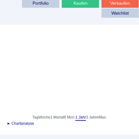
Portfolio
Kaufen
Verkaufen
Watchlist
Tag
Woche
1 Monat
6 Mon.
1 Jahr
3 Jahre
Max.
► Chartanalyse