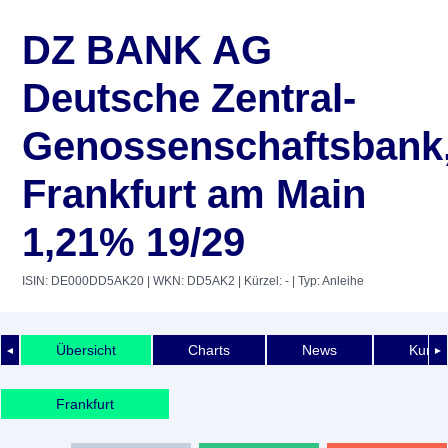
DZ BANK AG
Deutsche Zentral-
Genossenschaftsbank
Frankfurt am Main
1,21% 19/29
ISIN: DE000DD5AK20
| WKN: DD5AK2
| Kürzel: -
| Typ: Anleihe
Übersicht
Charts
News
Kurshi
◄
►
Frankfurt