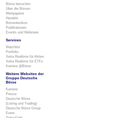
Börse besuchen
Über die Börsen
Wertpapiere
Handeln
Börsenlexikon
Publikationen
Events und Webinare
Services
Watchlist
Portfolio
Xetra Realtime für Aktien
Xetra Realtime für ETFs
Karriere @Börse
Weitere Websites der
Gruppe Deutsche
Börse
Karriere
Presse
Deutsche Börse
(Listing und Trading)
Deutsche Börse Group
Eurex
Xetra-Gold