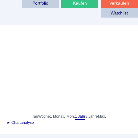
Portfolio
Kaufen
Verkaufen
Watchlist
Tag
Woche
1 Monat
6 Mon.
1 Jahr
3 Jahre
Max.
► Chartanalyse