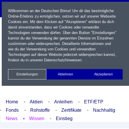
Willkommen an der Deutschen Börse! Um dir das bestmögliche
Online-Erlebnis zu ermöglichen, setzen wir auf unserer Webseite
Cookies ein. Mit dem Klicken auf "Akzeptieren" erklärst du dich
damit einverstanden, dass wir Cookies oder verwandte
Technologien verwenden dürfen. Über den Button "Einstellungen"
kannst du der Verwendung der genannten Dienste im Einzelnen
zustimmen oder widersprechen. Detaillierte Informationen und
wie du der Verwendung von Cookies und verwandten
Technologien auf dieser Website jederzeit widersprechen kannst,
Name / WKN / ISIN / Kürzel
findest du in unseren
Datenschutzhinweisen
.
Newsletter
Kontakt
English
Einstellungen
Ablehnen
Akzeptieren
Xetra Realtime
Watchlist
Portfolio
Login
Home
Aktien
Anleihen
ETF/ETP
Fonds
Rohstoffe
Zertifikate
Nachhaltig
News
Wissen
Einstieg