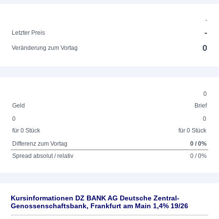
-
-
Letzter Preis
0
Veränderung zum Vortag
0
Geld
Brief
0
0
für 0 Stück
für 0 Stück
Differenz zum Vortag
0 / 0%
Spread absolut / relativ
0 / 0%
Kursinformationen DZ BANK AG Deutsche Zentral-
Genossenschaftsbank, Frankfurt am Main 1,4% 19/26