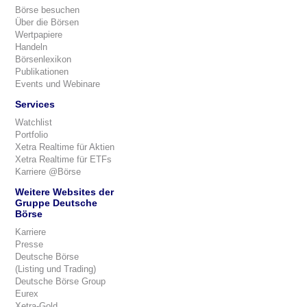
Börse besuchen
Über die Börsen
Wertpapiere
Handeln
Börsenlexikon
Publikationen
Events und Webinare
Services
Watchlist
Portfolio
Xetra Realtime für Aktien
Xetra Realtime für ETFs
Karriere @Börse
Weitere Websites der
Gruppe Deutsche
Börse
Karriere
Presse
Deutsche Börse
(Listing und Trading)
Deutsche Börse Group
Eurex
Xetra-Gold