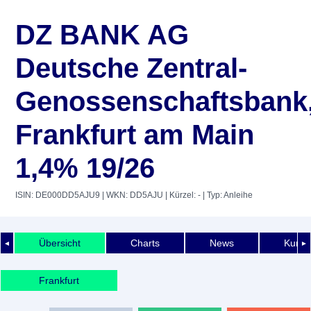
DZ BANK AG
Deutsche Zentral-
Genossenschaftsbank
Frankfurt am Main
1,4% 19/26
ISIN: DE000DD5AJU9
| WKN: DD5AJU
| Kürzel: -
| Typ: Anleihe
Übersicht
Charts
News
Kurshi
◄
►
Frankfurt