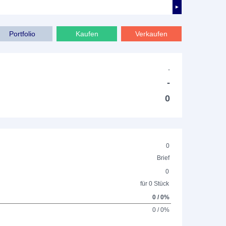
►
Portfolio
Kaufen
Verkaufen
-
-
0
0
Brief
0
für 0 Stück
0 / 0%
0 / 0%