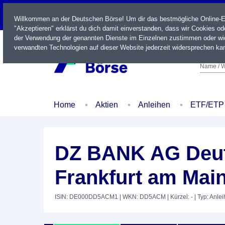
LIVE
Willkommen an der Deutschen Börse! Um dir das bestmögliche Online-Erl
"Akzeptieren" erklärst du dich damit einverstanden, dass wir Cookies o
der Verwendung der genannten Dienste im Einzelnen zustimmen oder wid
verwandten Technologien auf dieser Website jederzeit widersprechen kan
Name / W
Home
Aktien
Anleihen
ETF/ETP
DZ BANK AG Deut
Frankfurt am Main
ISIN: DE000DD5ACM1
| WKN: DD5ACM
| Kürzel: -
| Typ: Anle