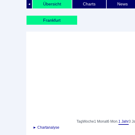
Übersicht
Charts
News
◄
Frankfurt
Tag
Woche
1 Monat
6 Mon.
1 Jahr
3 J
► Chartanalyse