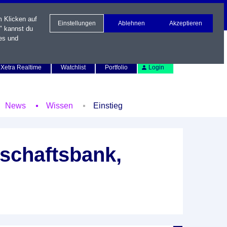
m Klicken auf
Einstellungen
Ablehnen
Akzeptieren
" kannst du
es und
Newsletter
Kontakt
English
Xetra Realtime
Watchlist
Portfolio
Login
News
Wissen
Einstieg
schaftsbank,