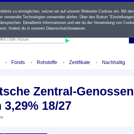
ebnis zu ermöglichen, setzen wir auf unserer Webseite Cookies ein. Mit de
der verwandte Technologien verwenden dürfen. Über den Button "Einstellungen
ersprechen. Detaillierte Informationen und wie du der Verwendung von Cooki
nst, findest du in unseren
Datenschutzhinweisen
.
KN / ISIN / Kürzel
Fonds
Rohstoffe
Zertifikate
Nachhaltig
sche Zentral-Genossen
 3,29% 18/27
ihe