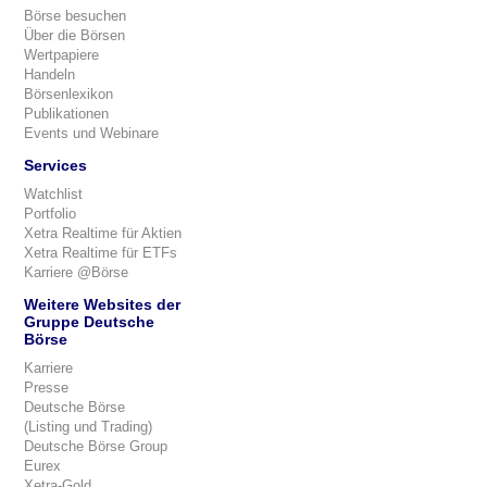
Börse besuchen
Über die Börsen
Wertpapiere
Handeln
Börsenlexikon
Publikationen
Events und Webinare
Services
Watchlist
Portfolio
Xetra Realtime für Aktien
Xetra Realtime für ETFs
Karriere @Börse
Weitere Websites der
Gruppe Deutsche
Börse
Karriere
Presse
Deutsche Börse
(Listing und Trading)
Deutsche Börse Group
Eurex
Xetra-Gold