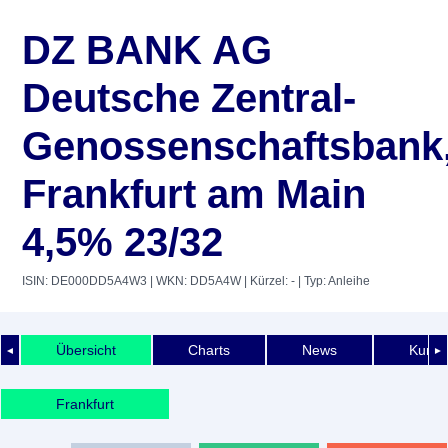
DZ BANK AG
Deutsche Zentral-
Genossenschaftsbank
Frankfurt am Main
4,5% 23/32
ISIN: DE000DD5A4W3
| WKN: DD5A4W
| Kürzel: -
| Typ: Anleihe
Übersicht
Charts
News
Kurshi
◄
►
Frankfurt