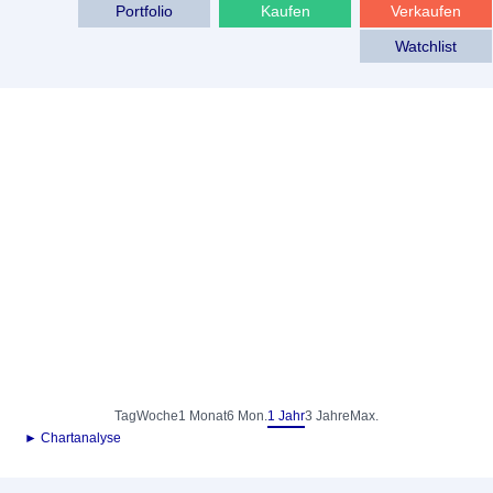
Portfolio
Kaufen
Verkaufen
Watchlist
Tag
Woche
1 Monat
6 Mon.
1 Jahr
3 Jahre
Max.
► Chartanalyse