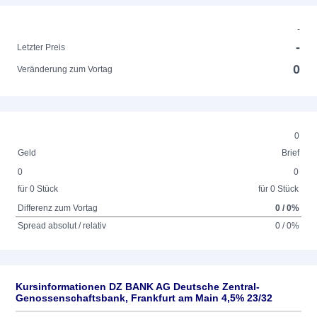
-
-
Letzter Preis
0
Veränderung zum Vortag
0
Geld
Brief
0
0
für 0 Stück
für 0 Stück
Differenz zum Vortag
0 / 0%
Spread absolut / relativ
0 / 0%
Kursinformationen DZ BANK AG Deutsche Zentral-
Genossenschaftsbank, Frankfurt am Main 4,5% 23/32