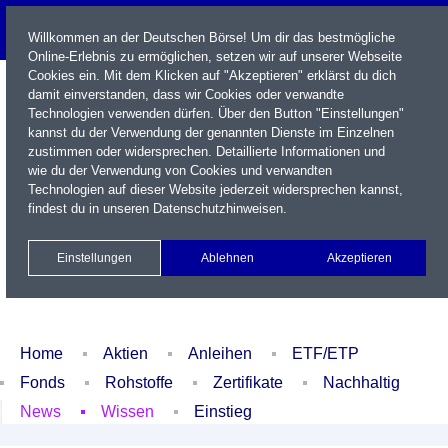
Willkommen an der Deutschen Börse! Um dir das bestmögliche
Online-Erlebnis zu ermöglichen, setzen wir auf unserer Webseite
Cookies ein. Mit dem Klicken auf "Akzeptieren" erklärst du dich
damit einverstanden, dass wir Cookies oder verwandte
Technologien verwenden dürfen. Über den Button "Einstellungen"
kannst du der Verwendung der genannten Dienste im Einzelnen
zustimmen oder widersprechen. Detaillierte Informationen und
wie du der Verwendung von Cookies und verwandten
Technologien auf dieser Website jederzeit widersprechen kannst,
Name / WKN / ISIN / Kürzel
findest du in unseren
Datenschutzhinweisen
.
Newsletter
Kontakt
English
Einstellungen
Ablehnen
Akzeptieren
Xetra Realtime
Watchlist
Portfolio
Login
Home
Aktien
Anleihen
ETF/ETP
Fonds
Rohstoffe
Zertifikate
Nachhaltig
News
Wissen
Einstieg