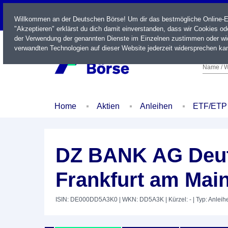
LIVE
Willkommen an der Deutschen Börse! Um dir das bestmögliche Online-Erl
"Akzeptieren" erklärst du dich damit einverstanden, dass wir Cookies o
der Verwendung der genannten Dienste im Einzelnen zustimmen oder wid
verwandten Technologien auf dieser Website jederzeit widersprechen kan
Name / W
Home
Aktien
Anleihen
ETF/ETP
DZ BANK AG Deut
Frankfurt am Mai
ISIN: DE000DD5A3K0
| WKN: DD5A3K
| Kürzel: -
| Typ: Anleih