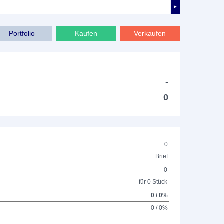
►
Portfolio
Kaufen
Verkaufen
-
-
0
0
Brief
0
für 0 Stück
0 / 0%
0 / 0%