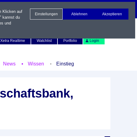
m Klicken auf
Einstellungen
Ablehnen
Akzeptieren
" kannst du
es und
Newsletter
Kontakt
English
Xetra Realtime
Watchlist
Portfolio
Login
News
Wissen
Einstieg
schaftsbank,