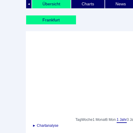
Übersicht
Charts
News
◄
Frankfurt
Tag
Woche
1 Monat
6 Mon.
1 Jahr
3 J
► Chartanalyse