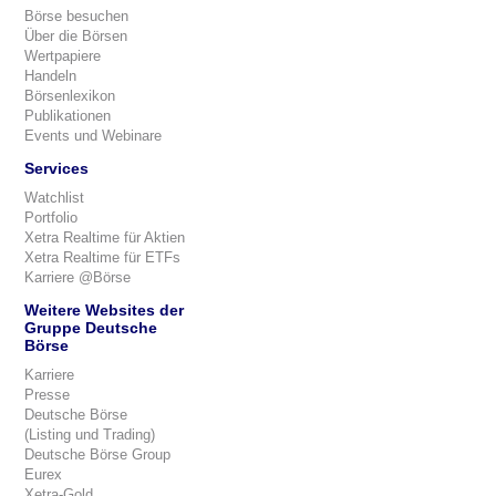
Börse besuchen
Über die Börsen
Wertpapiere
Handeln
Börsenlexikon
Publikationen
Events und Webinare
Services
Watchlist
Portfolio
Xetra Realtime für Aktien
Xetra Realtime für ETFs
Karriere @Börse
Weitere Websites der
Gruppe Deutsche
Börse
Karriere
Presse
Deutsche Börse
(Listing und Trading)
Deutsche Börse Group
Eurex
Xetra-Gold