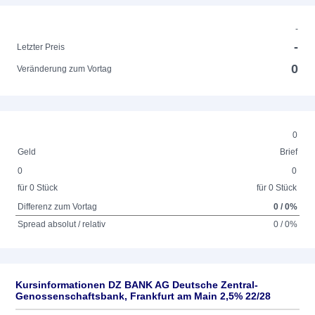
-
-
Letzter Preis
0
Veränderung zum Vortag
0
Geld
Brief
0
0
für 0 Stück
für 0 Stück
Differenz zum Vortag
0 / 0%
Spread absolut / relativ
0 / 0%
Kursinformationen DZ BANK AG Deutsche Zentral-
Genossenschaftsbank, Frankfurt am Main 2,5% 22/28