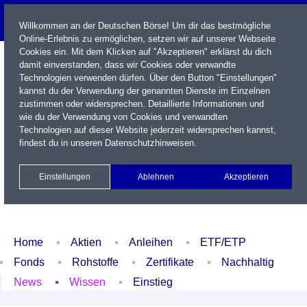
Willkommen an der Deutschen Börse! Um dir das bestmögliche
Online-Erlebnis zu ermöglichen, setzen wir auf unserer Webseite
Cookies ein. Mit dem Klicken auf "Akzeptieren" erklärst du dich
damit einverstanden, dass wir Cookies oder verwandte
Technologien verwenden dürfen. Über den Button "Einstellungen"
kannst du der Verwendung der genannten Dienste im Einzelnen
zustimmen oder widersprechen. Detaillierte Informationen und
wie du der Verwendung von Cookies und verwandten
Technologien auf dieser Website jederzeit widersprechen kannst,
Name / WKN / ISIN / Kürzel
findest du in unseren
Datenschutzhinweisen
.
Newsletter
Kontakt
English
Einstellungen
Ablehnen
Akzeptieren
Xetra Realtime
Watchlist
Portfolio
Login
Home
Aktien
Anleihen
ETF/ETP
Fonds
Rohstoffe
Zertifikate
Nachhaltig
News
Wissen
Einstieg