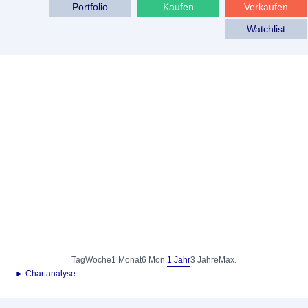
Portfolio
Kaufen
Verkaufen
Watchlist
Tag
Woche
1 Monat
6 Mon.
1 Jahr
3 Jahre
Max.
► Chartanalyse