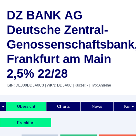
DZ BANK AG
Deutsche Zentral-
Genossenschaftsbank
Frankfurt am Main
2,5% 22/28
ISIN: DE000DD5A0C3
| WKN: DD5A0C
| Kürzel: -
| Typ: Anleihe
Übersicht
Charts
News
Kurshi
◄
►
Frankfurt