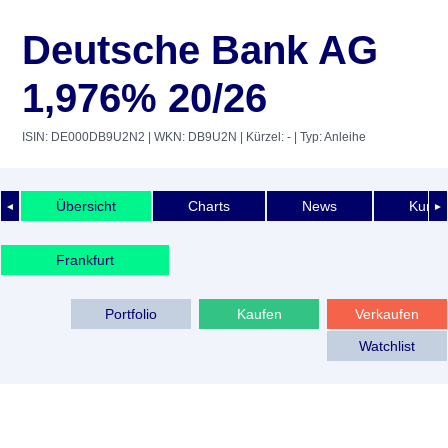
Deutsche Bank AG
1,976% 20/26
ISIN: DE000DB9U2N2
| WKN: DB9U2N
| Kürzel: -
| Typ: Anleihe
Übersicht
Charts
News
Kurshi
◄
►
Frankfurt
Portfolio
Kaufen
Verkaufen
Watchlist