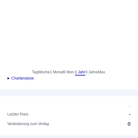
Tag
Woche
1 Monat
6 Mon.
1 Jahr
3 Jahre
Max.
► Chartanalyse
-
-
Letzter Preis
0
Veränderung zum Vortag