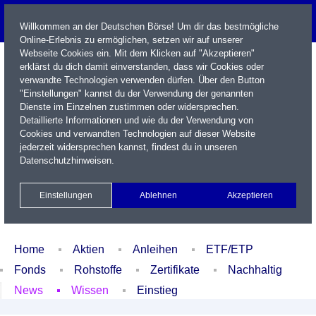
Willkommen an der Deutschen Börse! Um dir das bestmögliche
Online-Erlebnis zu ermöglichen, setzen wir auf unserer
Webseite Cookies ein. Mit dem Klicken auf "Akzeptieren"
erklärst du dich damit einverstanden, dass wir Cookies oder
verwandte Technologien verwenden dürfen. Über den Button
"Einstellungen" kannst du der Verwendung der genannten
Dienste im Einzelnen zustimmen oder widersprechen.
Detaillierte Informationen und wie du der Verwendung von
Cookies und verwandten Technologien auf dieser Website
Name / WKN / ISIN / Kürzel
jederzeit widersprechen kannst, findest du in unseren
Datenschutzhinweisen
.
Newsletter
Kontakt
English
Einstellungen
Ablehnen
Akzeptieren
Xetra Realtime
Watchlist
Portfolio
Login
Home
Aktien
Anleihen
ETF/ETP
Fonds
Rohstoffe
Zertifikate
Nachhaltig
News
Wissen
Einstieg