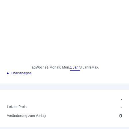
Tag
Woche
1 Monat
6 Mon.
1 Jahr
3 Jahre
Max.
► Chartanalyse
-
-
Letzter Preis
0
Veränderung zum Vortag