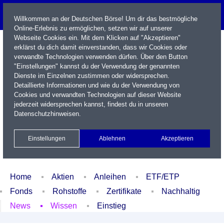
Willkommen an der Deutschen Börse! Um dir das bestmögliche
Online-Erlebnis zu ermöglichen, setzen wir auf unserer
Webseite Cookies ein. Mit dem Klicken auf "Akzeptieren"
erklärst du dich damit einverstanden, dass wir Cookies oder
verwandte Technologien verwenden dürfen. Über den Button
"Einstellungen" kannst du der Verwendung der genannten
Dienste im Einzelnen zustimmen oder widersprechen.
Detaillierte Informationen und wie du der Verwendung von
Cookies und verwandten Technologien auf dieser Website
Name / WKN / ISIN / Kürzel
jederzeit widersprechen kannst, findest du in unseren
Datenschutzhinweisen
.
Newsletter
Kontakt
English
Einstellungen
Ablehnen
Akzeptieren
Xetra Realtime
Watchlist
Portfolio
Login
Home
Aktien
Anleihen
ETF/ETP
Fonds
Rohstoffe
Zertifikate
Nachhaltig
News
Wissen
Einstieg