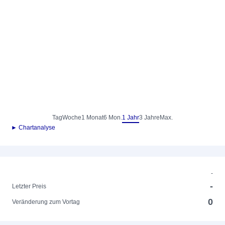
Tag
Woche
1 Monat
6 Mon.
1 Jahr
3 Jahre
Max.
► Chartanalyse
-
-
Letzter Preis
0
Veränderung zum Vortag