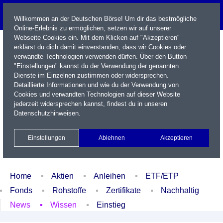
Willkommen an der Deutschen Börse! Um dir das bestmögliche
Online-Erlebnis zu ermöglichen, setzen wir auf unserer
Webseite Cookies ein. Mit dem Klicken auf "Akzeptieren"
erklärst du dich damit einverstanden, dass wir Cookies oder
verwandte Technologien verwenden dürfen. Über den Button
"Einstellungen" kannst du der Verwendung der genannten
Dienste im Einzelnen zustimmen oder widersprechen.
Detaillierte Informationen und wie du der Verwendung von
Cookies und verwandten Technologien auf dieser Website
Name / WKN / ISIN / Kürzel
jederzeit widersprechen kannst, findest du in unseren
Datenschutzhinweisen
.
Newsletter
Kontakt
English
Einstellungen
Ablehnen
Akzeptieren
Xetra Realtime
Watchlist
Portfolio
Login
Home
Aktien
Anleihen
ETF/ETP
Fonds
Rohstoffe
Zertifikate
Nachhaltig
News
Wissen
Einstieg