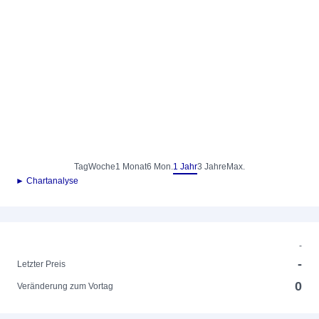
Tag
Woche
1 Monat
6 Mon.
1 Jahr
3 Jahre
Max.
► Chartanalyse
-
-
Letzter Preis
0
Veränderung zum Vortag