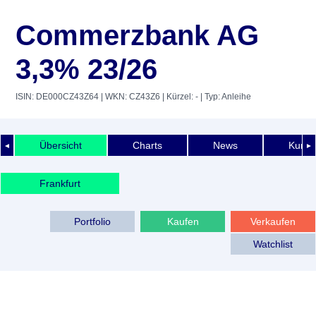
Commerzbank AG
3,3% 23/26
ISIN: DE000CZ43Z64
| WKN: CZ43Z6
| Kürzel: -
| Typ: Anleihe
Übersicht
Charts
News
Kurshi
◄
►
Frankfurt
Portfolio
Kaufen
Verkaufen
Watchlist