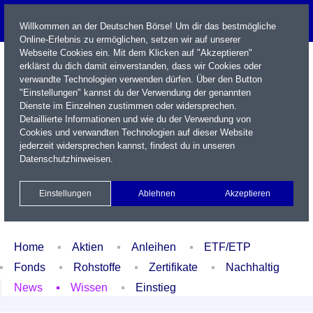
Willkommen an der Deutschen Börse! Um dir das bestmögliche
Online-Erlebnis zu ermöglichen, setzen wir auf unserer
Webseite Cookies ein. Mit dem Klicken auf "Akzeptieren"
erklärst du dich damit einverstanden, dass wir Cookies oder
verwandte Technologien verwenden dürfen. Über den Button
"Einstellungen" kannst du der Verwendung der genannten
Dienste im Einzelnen zustimmen oder widersprechen.
Detaillierte Informationen und wie du der Verwendung von
Cookies und verwandten Technologien auf dieser Website
Name / WKN / ISIN / Kürzel
jederzeit widersprechen kannst, findest du in unseren
Datenschutzhinweisen
.
Newsletter
Kontakt
English
Einstellungen
Ablehnen
Akzeptieren
Xetra Realtime
Watchlist
Portfolio
Login
Home
Aktien
Anleihen
ETF/ETP
Fonds
Rohstoffe
Zertifikate
Nachhaltig
News
Wissen
Einstieg