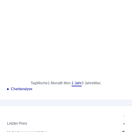
Tag
Woche
1 Monat
6 Mon.
1 Jahr
3 Jahre
Max.
► Chartanalyse
-
-
Letzter Preis