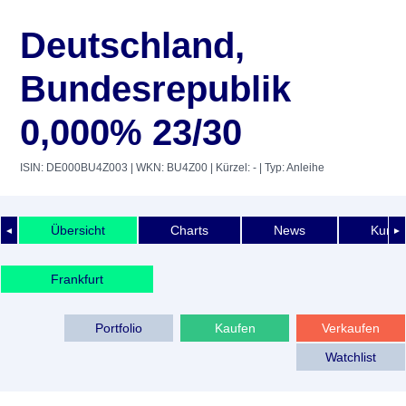
Deutschland,
Bundesrepublik
0,000% 23/30
ISIN: DE000BU4Z003
| WKN: BU4Z00
| Kürzel: -
| Typ: Anleihe
Übersicht
Charts
News
Kurshi
◄
►
Frankfurt
Portfolio
Kaufen
Verkaufen
Watchlist