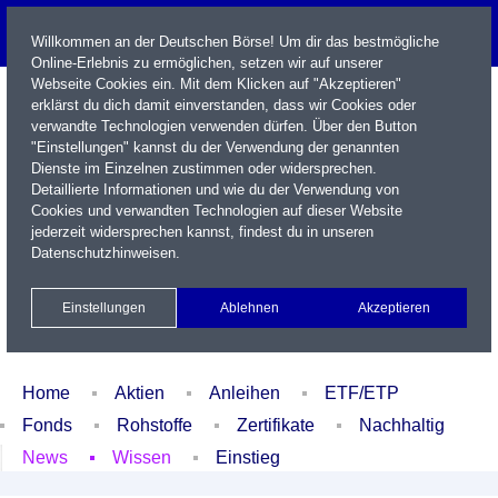
Willkommen an der Deutschen Börse! Um dir das bestmögliche
Online-Erlebnis zu ermöglichen, setzen wir auf unserer
Webseite Cookies ein. Mit dem Klicken auf "Akzeptieren"
erklärst du dich damit einverstanden, dass wir Cookies oder
verwandte Technologien verwenden dürfen. Über den Button
"Einstellungen" kannst du der Verwendung der genannten
Dienste im Einzelnen zustimmen oder widersprechen.
Detaillierte Informationen und wie du der Verwendung von
Cookies und verwandten Technologien auf dieser Website
Name / WKN / ISIN / Kürzel
jederzeit widersprechen kannst, findest du in unseren
Datenschutzhinweisen
.
Newsletter
Kontakt
English
Einstellungen
Ablehnen
Akzeptieren
Xetra Realtime
Watchlist
Portfolio
Login
Home
Aktien
Anleihen
ETF/ETP
Fonds
Rohstoffe
Zertifikate
Nachhaltig
News
Wissen
Einstieg