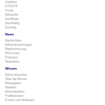
Anleihen
ETF/ETP
Fonds
Rohstoffe
Zertifikate
Nachhaltig
Einstieg
News
Nachrichten
Bekanntmachungen
Marktstimmung
RSS-Feed
Podcasts
Newsletter
Wissen
Börse besuchen
Über die Börsen
Wertpapiere
Handeln
Börsenlexikon
Publikationen
Events und Webinare