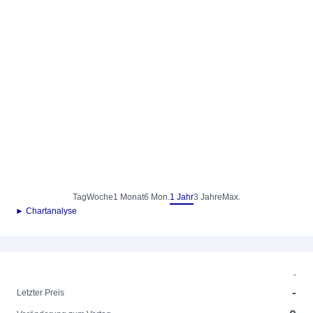
Tag
Woche
1 Monat
6 Mon.
1 Jahr
3 Jahre
Max.
► Chartanalyse
-
-
Letzter Preis