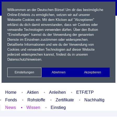
Willkommen an der Deutschen Börse! Um dir das bestmögliche
Online-Erlebnis zu ermöglichen, setzen wir auf unserer
Webseite Cookies ein. Mit dem Klicken auf "Akzeptieren"
erklärst du dich damit einverstanden, dass wir Cookies oder
verwandte Technologien verwenden dürfen. Über den Button
"Einstellungen" kannst du der Verwendung der genannten
Dienste im Einzelnen zustimmen oder widersprechen.
Detaillierte Informationen und wie du der Verwendung von
Cookies und verwandten Technologien auf dieser Website
Name / WKN / ISIN / Kürzel
jederzeit widersprechen kannst, findest du in unseren
Datenschutzhinweisen
.
Newsletter
Kontakt
English
Einstellungen
Ablehnen
Akzeptieren
Xetra Realtime
Watchlist
Portfolio
Login
Home
Aktien
Anleihen
ETF/ETP
Fonds
Rohstoffe
Zertifikate
Nachhaltig
News
Wissen
Einstieg