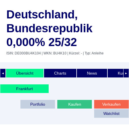
Deutschland,
Bundesrepublik
0,000% 25/32
ISIN: DE000BU4K104
| WKN: BU4K10
| Kürzel: -
| Typ: Anleihe
Übersicht
Charts
News
Kurshi
◄
►
Frankfurt
Portfolio
Kaufen
Verkaufen
Watchlist