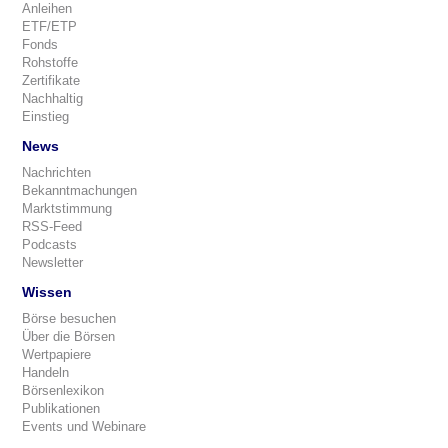
Anleihen
ETF/ETP
Fonds
Rohstoffe
Zertifikate
Nachhaltig
Einstieg
News
Nachrichten
Bekanntmachungen
Marktstimmung
RSS-Feed
Podcasts
Newsletter
Wissen
Börse besuchen
Über die Börsen
Wertpapiere
Handeln
Börsenlexikon
Publikationen
Events und Webinare