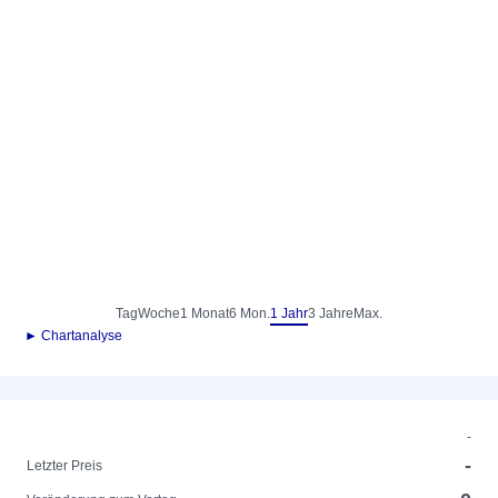
Tag
Woche
1 Monat
6 Mon.
1 Jahr
3 Jahre
Max.
► Chartanalyse
-
-
Letzter Preis