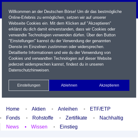
Willkommen an der Deutschen Börse! Um dir das bestmögliche
Online-Erlebnis zu ermöglichen, setzen wir auf unserer
Webseite Cookies ein. Mit dem Klicken auf "Akzeptieren"
erklärst du dich damit einverstanden, dass wir Cookies oder
verwandte Technologien verwenden dürfen. Über den Button
"Einstellungen" kannst du der Verwendung der genannten
Dienste im Einzelnen zustimmen oder widersprechen.
Detaillierte Informationen und wie du der Verwendung von
Cookies und verwandten Technologien auf dieser Website
Name / WKN / ISIN / Kürzel
jederzeit widersprechen kannst, findest du in unseren
Datenschutzhinweisen
.
Newsletter
Kontakt
English
Einstellungen
Ablehnen
Akzeptieren
Xetra Realtime
Watchlist
Portfolio
Login
Home
Aktien
Anleihen
ETF/ETP
Fonds
Rohstoffe
Zertifikate
Nachhaltig
News
Wissen
Einstieg