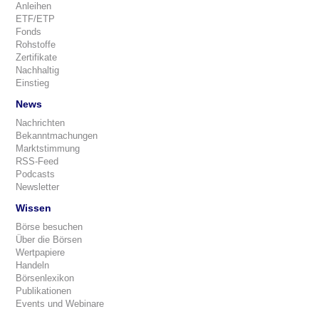
Anleihen
ETF/ETP
Fonds
Rohstoffe
Zertifikate
Nachhaltig
Einstieg
News
Nachrichten
Bekanntmachungen
Marktstimmung
RSS-Feed
Podcasts
Newsletter
Wissen
Börse besuchen
Über die Börsen
Wertpapiere
Handeln
Börsenlexikon
Publikationen
Events und Webinare