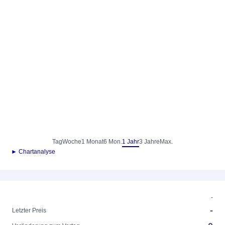
Tag
Woche
1 Monat
6 Mon.
1 Jahr
3 Jahre
Max.
► Chartanalyse
-
-
Letzter Preis