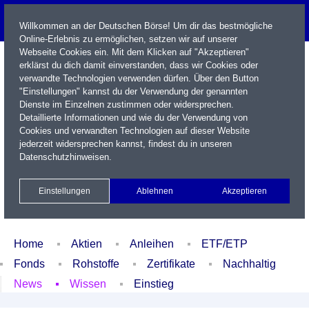
Willkommen an der Deutschen Börse! Um dir das bestmögliche
Online-Erlebnis zu ermöglichen, setzen wir auf unserer
Webseite Cookies ein. Mit dem Klicken auf "Akzeptieren"
erklärst du dich damit einverstanden, dass wir Cookies oder
verwandte Technologien verwenden dürfen. Über den Button
"Einstellungen" kannst du der Verwendung der genannten
Dienste im Einzelnen zustimmen oder widersprechen.
Detaillierte Informationen und wie du der Verwendung von
Cookies und verwandten Technologien auf dieser Website
Name / WKN / ISIN / Kürzel
jederzeit widersprechen kannst, findest du in unseren
Datenschutzhinweisen
.
Newsletter
Kontakt
English
Einstellungen
Ablehnen
Akzeptieren
Xetra Realtime
Watchlist
Portfolio
Login
Home
Aktien
Anleihen
ETF/ETP
Fonds
Rohstoffe
Zertifikate
Nachhaltig
News
Wissen
Einstieg