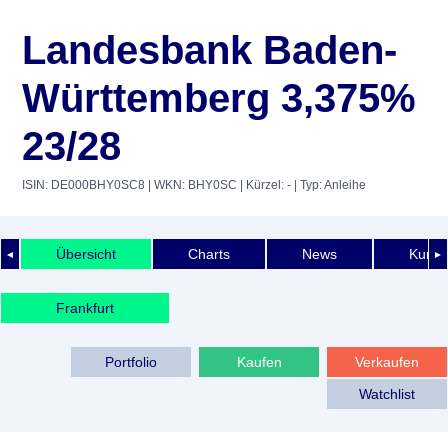
Landesbank Baden-
Württemberg 3,375%
23/28
ISIN: DE000BHY0SC8
| WKN: BHY0SC
| Kürzel: -
| Typ: Anleihe
Übersicht
Charts
News
Kurshi
◄
►
Frankfurt
Portfolio
Kaufen
Verkaufen
Watchlist