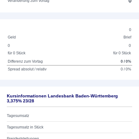
0
Veränderung zum Vortag
0
Geld
Brief
0
0
für 0 Stück
für 0 Stück
Differenz zum Vortag
0 / 0%
Spread absolut / relativ
0 / 0%
Kursinformationen Landesbank Baden-Württemberg
3,375% 23/28
Tagesumsatz
Tagesumsatz in Stück
Preisfeststellungen