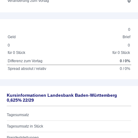
0
Veränderung zum Vortag
0
Geld
Brief
0
0
für 0 Stück
für 0 Stück
Differenz zum Vortag
0 / 0%
Spread absolut / relativ
0 / 0%
Kursinformationen Landesbank Baden-Württemberg
0,625% 22/29
Tagesumsatz
Tagesumsatz in Stück
Preisfeststellungen