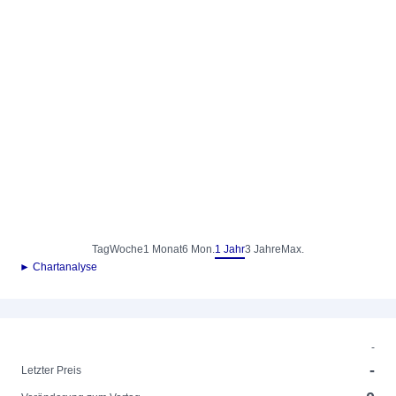
Tag
Woche
1 Monat
6 Mon.
1 Jahr
3 Jahre
Max.
► Chartanalyse
-
-
Letzter Preis