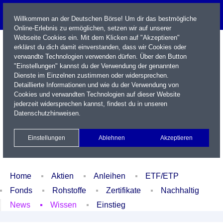
Willkommen an der Deutschen Börse! Um dir das bestmögliche
Online-Erlebnis zu ermöglichen, setzen wir auf unserer
Webseite Cookies ein. Mit dem Klicken auf "Akzeptieren"
erklärst du dich damit einverstanden, dass wir Cookies oder
verwandte Technologien verwenden dürfen. Über den Button
"Einstellungen" kannst du der Verwendung der genannten
Dienste im Einzelnen zustimmen oder widersprechen.
Detaillierte Informationen und wie du der Verwendung von
Cookies und verwandten Technologien auf dieser Website
Name / WKN / ISIN / Kürzel
jederzeit widersprechen kannst, findest du in unseren
Datenschutzhinweisen
.
Newsletter
Kontakt
English
Einstellungen
Ablehnen
Akzeptieren
Xetra Realtime
Watchlist
Portfolio
Login
Home
Aktien
Anleihen
ETF/ETP
Fonds
Rohstoffe
Zertifikate
Nachhaltig
News
Wissen
Einstieg