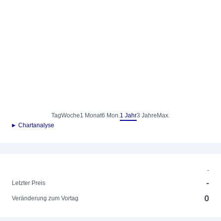
Tag
Woche
1 Monat
6 Mon.
1 Jahr
3 Jahre
Max.
► Chartanalyse
-
-
Letzter Preis
0
Veränderung zum Vortag