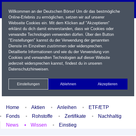
Willkommen an der Deutschen Börse! Um dir das bestmögliche
Online-Erlebnis zu ermöglichen, setzen wir auf unserer
Webseite Cookies ein. Mit dem Klicken auf "Akzeptieren"
erklärst du dich damit einverstanden, dass wir Cookies oder
verwandte Technologien verwenden dürfen. Über den Button
"Einstellungen" kannst du der Verwendung der genannten
Dienste im Einzelnen zustimmen oder widersprechen.
Detaillierte Informationen und wie du der Verwendung von
Cookies und verwandten Technologien auf dieser Website
Name / WKN / ISIN / Kürzel
jederzeit widersprechen kannst, findest du in unseren
Datenschutzhinweisen
.
Newsletter
Kontakt
English
Einstellungen
Ablehnen
Akzeptieren
Xetra Realtime
Watchlist
Portfolio
Login
Home
Aktien
Anleihen
ETF/ETP
Fonds
Rohstoffe
Zertifikate
Nachhaltig
News
Wissen
Einstieg