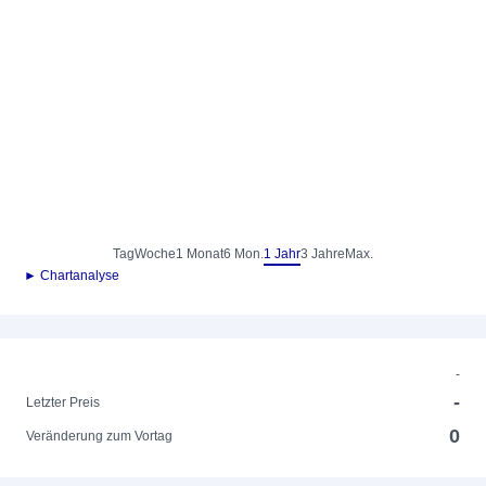
Tag
Woche
1 Monat
6 Mon.
1 Jahr
3 Jahre
Max.
► Chartanalyse
-
-
Letzter Preis
0
Veränderung zum Vortag