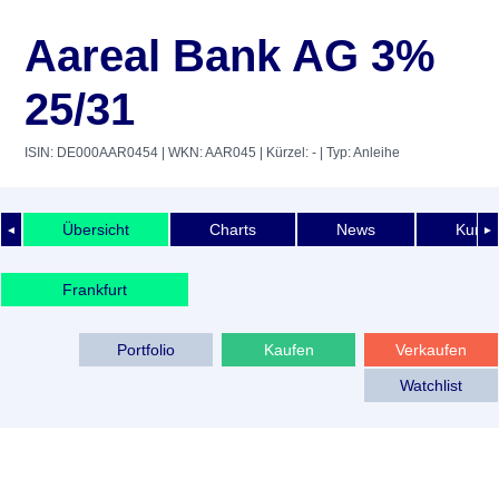
Aareal Bank AG 3%
25/31
ISIN: DE000AAR0454
| WKN: AAR045
| Kürzel: -
| Typ: Anleihe
Übersicht
Charts
News
Kurshi
◄
►
Frankfurt
Portfolio
Kaufen
Verkaufen
Watchlist