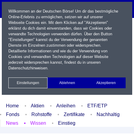
Willkommen an der Deutschen Börse! Um dir das bestmögliche
Online-Erlebnis zu ermöglichen, setzen wir auf unserer
Webseite Cookies ein. Mit dem Klicken auf "Akzeptieren"
erklärst du dich damit einverstanden, dass wir Cookies oder
verwandte Technologien verwenden dürfen. Über den Button
"Einstellungen" kannst du der Verwendung der genannten
Dienste im Einzelnen zustimmen oder widersprechen.
Detaillierte Informationen und wie du der Verwendung von
Cookies und verwandten Technologien auf dieser Website
Name / WKN / ISIN / Kürzel
jederzeit widersprechen kannst, findest du in unseren
Datenschutzhinweisen
.
Newsletter
Kontakt
English
Einstellungen
Ablehnen
Akzeptieren
Xetra Realtime
Watchlist
Portfolio
Login
Home
Aktien
Anleihen
ETF/ETP
Fonds
Rohstoffe
Zertifikate
Nachhaltig
News
Wissen
Einstieg