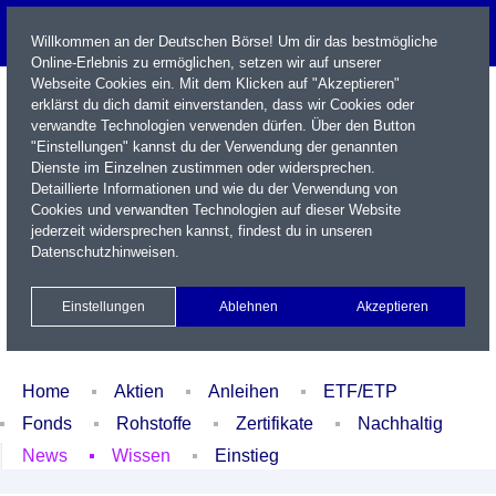
Willkommen an der Deutschen Börse! Um dir das bestmögliche
Online-Erlebnis zu ermöglichen, setzen wir auf unserer
Webseite Cookies ein. Mit dem Klicken auf "Akzeptieren"
erklärst du dich damit einverstanden, dass wir Cookies oder
verwandte Technologien verwenden dürfen. Über den Button
"Einstellungen" kannst du der Verwendung der genannten
Dienste im Einzelnen zustimmen oder widersprechen.
Detaillierte Informationen und wie du der Verwendung von
Cookies und verwandten Technologien auf dieser Website
Name / WKN / ISIN / Kürzel
jederzeit widersprechen kannst, findest du in unseren
Datenschutzhinweisen
.
Newsletter
Kontakt
English
Einstellungen
Ablehnen
Akzeptieren
Xetra Realtime
Watchlist
Portfolio
Login
Home
Aktien
Anleihen
ETF/ETP
Fonds
Rohstoffe
Zertifikate
Nachhaltig
News
Wissen
Einstieg