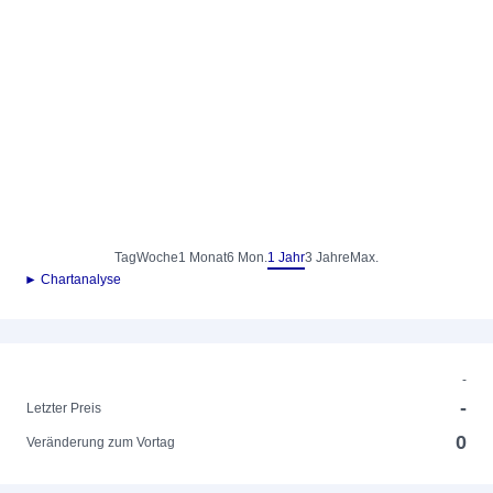
Tag
Woche
1 Monat
6 Mon.
1 Jahr
3 Jahre
Max.
► Chartanalyse
-
-
Letzter Preis
0
Veränderung zum Vortag