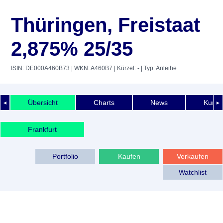
Thüringen, Freistaat
2,875% 25/35
ISIN: DE000A460B73
| WKN: A460B7
| Kürzel: -
| Typ: Anleihe
Übersicht
Charts
News
Kurshi
◄
►
Frankfurt
Portfolio
Kaufen
Verkaufen
Watchlist