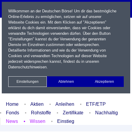
Willkommen an der Deutschen Börse! Um dir das bestmögliche
Online-Erlebnis zu ermöglichen, setzen wir auf unserer
Webseite Cookies ein. Mit dem Klicken auf "Akzeptieren"
erklärst du dich damit einverstanden, dass wir Cookies oder
verwandte Technologien verwenden dürfen. Über den Button
"Einstellungen" kannst du der Verwendung der genannten
Dienste im Einzelnen zustimmen oder widersprechen.
Detaillierte Informationen und wie du der Verwendung von
Cookies und verwandten Technologien auf dieser Website
Name / WKN / ISIN / Kürzel
jederzeit widersprechen kannst, findest du in unseren
Datenschutzhinweisen
.
Newsletter
Kontakt
English
Einstellungen
Ablehnen
Akzeptieren
Xetra Realtime
Watchlist
Portfolio
Login
Home
Aktien
Anleihen
ETF/ETP
Fonds
Rohstoffe
Zertifikate
Nachhaltig
News
Wissen
Einstieg