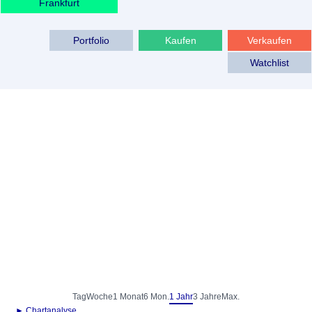
Frankfurt
Portfolio
Kaufen
Verkaufen
Watchlist
Tag
Woche
1 Monat
6 Mon.
1 Jahr
3 Jahre
Max.
► Chartanalyse