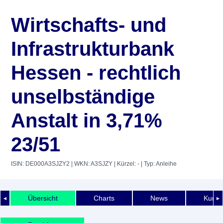
Wirtschafts- und
Infrastrukturbank
Hessen - rechtlich
unselbständige
Anstalt in 3,71%
23/51
ISIN: DE000A3SJZY2
| WKN: A3SJZY
| Kürzel: -
| Typ: Anleihe
Übersicht
Charts
News
Kurshi
◄
►