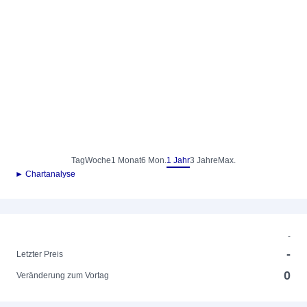
Tag
Woche
1 Monat
6 Mon.
1 Jahr
3 Jahre
Max.
► Chartanalyse
-
-
Letzter Preis
0
Veränderung zum Vortag