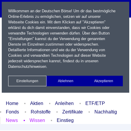
Willkommen an der Deutschen Börse! Um dir das bestmögliche
Online-Erlebnis zu ermöglichen, setzen wir auf unserer
Webseite Cookies ein. Mit dem Klicken auf "Akzeptieren"
erklärst du dich damit einverstanden, dass wir Cookies oder
verwandte Technologien verwenden dürfen. Über den Button
"Einstellungen" kannst du der Verwendung der genannten
Dienste im Einzelnen zustimmen oder widersprechen.
Detaillierte Informationen und wie du der Verwendung von
Cookies und verwandten Technologien auf dieser Website
Name / WKN / ISIN / Kürzel
jederzeit widersprechen kannst, findest du in unseren
Datenschutzhinweisen
.
Newsletter
Kontakt
English
Einstellungen
Ablehnen
Akzeptieren
Xetra Realtime
Watchlist
Portfolio
Login
Home
Aktien
Anleihen
ETF/ETP
Fonds
Rohstoffe
Zertifikate
Nachhaltig
News
Wissen
Einstieg