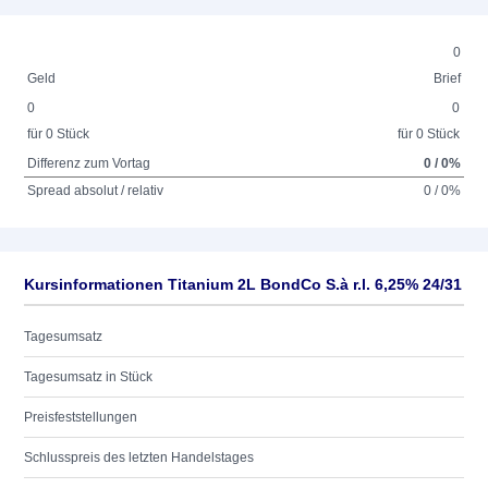
0
Geld
Brief
0
0
für 0 Stück
für 0 Stück
Differenz zum Vortag
0 / 0%
Spread absolut / relativ
0 / 0%
Kursinformationen Titanium 2L BondCo S.à r.l. 6,25% 24/31
Tagesumsatz
Tagesumsatz in Stück
Preisfeststellungen
Schlusspreis des letzten Handelstages