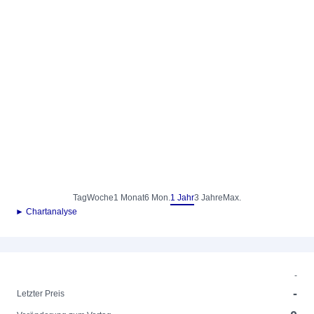
Tag
Woche
1 Monat
6 Mon.
1 Jahr
3 Jahre
Max.
► Chartanalyse
-
-
Letzter Preis