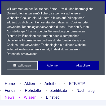
Willkommen an der Deutschen Börse! Um dir das bestmögliche
Online-Erlebnis zu ermöglichen, setzen wir auf unserer
Webseite Cookies ein. Mit dem Klicken auf "Akzeptieren"
erklärst du dich damit einverstanden, dass wir Cookies oder
verwandte Technologien verwenden dürfen. Über den Button
"Einstellungen" kannst du der Verwendung der genannten
Dienste im Einzelnen zustimmen oder widersprechen.
Detaillierte Informationen und wie du der Verwendung von
Cookies und verwandten Technologien auf dieser Website
Name / WKN / ISIN / Kürzel
jederzeit widersprechen kannst, findest du in unseren
Datenschutzhinweisen
.
Newsletter
Kontakt
English
Einstellungen
Ablehnen
Akzeptieren
Xetra Realtime
Watchlist
Portfolio
Login
Home
Aktien
Anleihen
ETF/ETP
Fonds
Rohstoffe
Zertifikate
Nachhaltig
News
Wissen
Einstieg