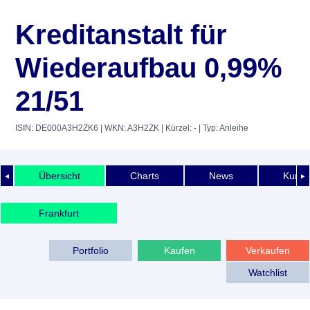
Kreditanstalt für
Wiederaufbau 0,99%
21/51
ISIN: DE000A3H2ZK6
| WKN: A3H2ZK
| Kürzel: -
| Typ: Anleihe
Übersicht
Charts
News
Kurshi
◄
►
Frankfurt
Portfolio
Kaufen
Verkaufen
Watchlist