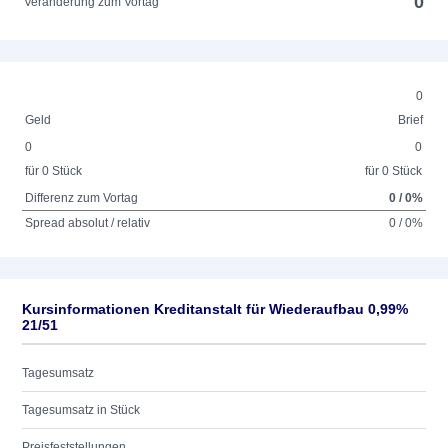
0
Veränderung zum Vortag
0
Geld
Brief
0
0
für 0 Stück
für 0 Stück
Differenz zum Vortag
0 / 0%
Spread absolut / relativ
0 / 0%
Kursinformationen Kreditanstalt für Wiederaufbau 0,99%
21/51
Tagesumsatz
Tagesumsatz in Stück
Preisfeststellungen