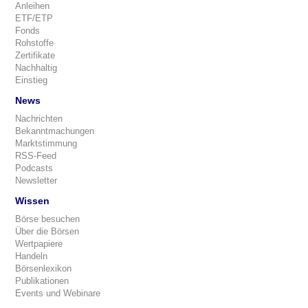
Anleihen
ETF/ETP
Fonds
Rohstoffe
Zertifikate
Nachhaltig
Einstieg
News
Nachrichten
Bekanntmachungen
Marktstimmung
RSS-Feed
Podcasts
Newsletter
Wissen
Börse besuchen
Über die Börsen
Wertpapiere
Handeln
Börsenlexikon
Publikationen
Events und Webinare