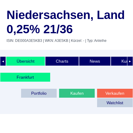
Niedersachsen, Land
0,25% 21/36
ISIN: DE000A3E5KB3
| WKN: A3E5KB
| Kürzel: -
| Typ: Anleihe
Übersicht
Charts
News
Kurshi
◄
►
Frankfurt
Portfolio
Kaufen
Verkaufen
Watchlist