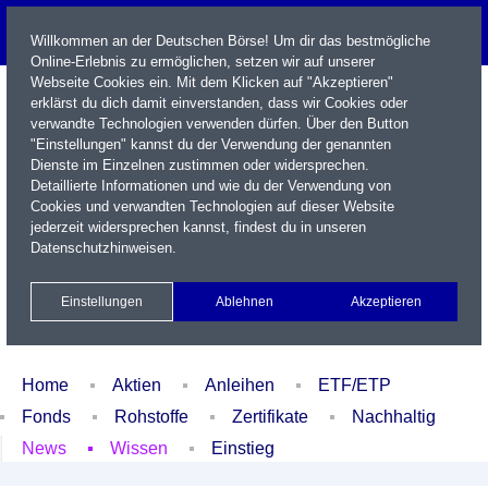
Willkommen an der Deutschen Börse! Um dir das bestmögliche
Online-Erlebnis zu ermöglichen, setzen wir auf unserer
Webseite Cookies ein. Mit dem Klicken auf "Akzeptieren"
erklärst du dich damit einverstanden, dass wir Cookies oder
verwandte Technologien verwenden dürfen. Über den Button
"Einstellungen" kannst du der Verwendung der genannten
Dienste im Einzelnen zustimmen oder widersprechen.
Detaillierte Informationen und wie du der Verwendung von
Cookies und verwandten Technologien auf dieser Website
Name / WKN / ISIN / Kürzel
jederzeit widersprechen kannst, findest du in unseren
Datenschutzhinweisen
.
Newsletter
Kontakt
English
Einstellungen
Ablehnen
Akzeptieren
Xetra Realtime
Watchlist
Portfolio
Login
Home
Aktien
Anleihen
ETF/ETP
Fonds
Rohstoffe
Zertifikate
Nachhaltig
News
Wissen
Einstieg