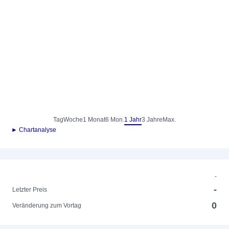
Tag
Woche
1 Monat
6 Mon.
1 Jahr
3 Jahre
Max.
► Chartanalyse
-
-
Letzter Preis
0
Veränderung zum Vortag