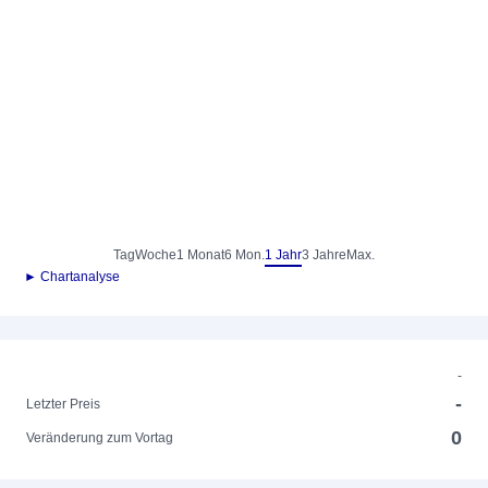
Tag
Woche
1 Monat
6 Mon.
1 Jahr
3 Jahre
Max.
► Chartanalyse
-
-
Letzter Preis
0
Veränderung zum Vortag