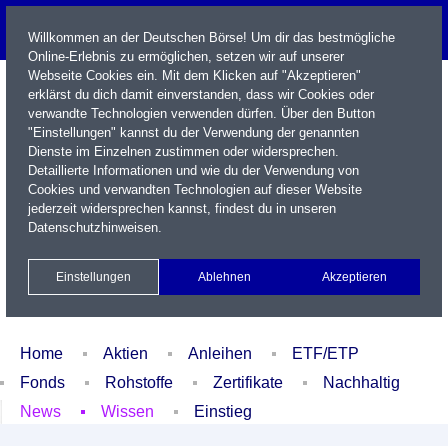
Willkommen an der Deutschen Börse! Um dir das bestmögliche
Online-Erlebnis zu ermöglichen, setzen wir auf unserer
Webseite Cookies ein. Mit dem Klicken auf "Akzeptieren"
erklärst du dich damit einverstanden, dass wir Cookies oder
verwandte Technologien verwenden dürfen. Über den Button
"Einstellungen" kannst du der Verwendung der genannten
Dienste im Einzelnen zustimmen oder widersprechen.
Detaillierte Informationen und wie du der Verwendung von
Cookies und verwandten Technologien auf dieser Website
Name / WKN / ISIN / Kürzel
jederzeit widersprechen kannst, findest du in unseren
Datenschutzhinweisen
.
Newsletter
Kontakt
English
Einstellungen
Ablehnen
Akzeptieren
Xetra Realtime
Watchlist
Portfolio
Login
Home
Aktien
Anleihen
ETF/ETP
Fonds
Rohstoffe
Zertifikate
Nachhaltig
News
Wissen
Einstieg