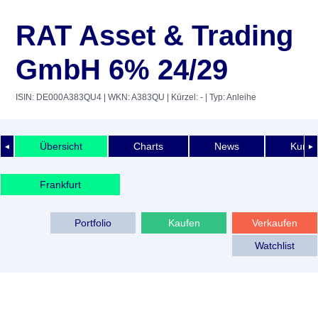
RAT Asset & Trading
GmbH 6% 24/29
ISIN: DE000A383QU4
| WKN: A383QU
| Kürzel: -
| Typ: Anleihe
Übersicht
Charts
News
Kurshi
◄
►
Frankfurt
Portfolio
Kaufen
Verkaufen
Watchlist