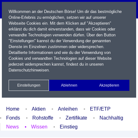
Willkommen an der Deutschen Börse! Um dir das bestmögliche
Online-Erlebnis zu ermöglichen, setzen wir auf unserer
Webseite Cookies ein. Mit dem Klicken auf "Akzeptieren"
erklärst du dich damit einverstanden, dass wir Cookies oder
verwandte Technologien verwenden dürfen. Über den Button
"Einstellungen" kannst du der Verwendung der genannten
Dienste im Einzelnen zustimmen oder widersprechen.
Detaillierte Informationen und wie du der Verwendung von
Cookies und verwandten Technologien auf dieser Website
Name / WKN / ISIN / Kürzel
jederzeit widersprechen kannst, findest du in unseren
Datenschutzhinweisen
.
Newsletter
Kontakt
English
Einstellungen
Ablehnen
Akzeptieren
Xetra Realtime
Watchlist
Portfolio
Login
Home
Aktien
Anleihen
ETF/ETP
Fonds
Rohstoffe
Zertifikate
Nachhaltig
News
Wissen
Einstieg