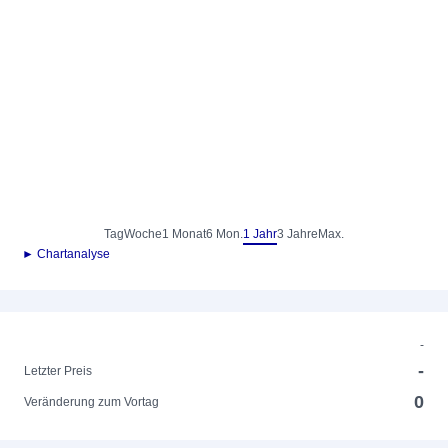
Tag
Woche
1 Monat
6 Mon.
1 Jahr
3 Jahre
Max.
► Chartanalyse
-
-
Letzter Preis
0
Veränderung zum Vortag