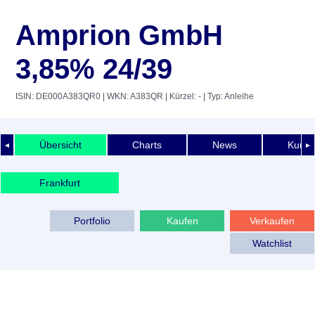
Amprion GmbH
3,85% 24/39
ISIN: DE000A383QR0
| WKN: A383QR
| Kürzel: -
| Typ: Anleihe
Übersicht
Charts
News
Kurshi
◄
►
Frankfurt
Portfolio
Kaufen
Verkaufen
Watchlist