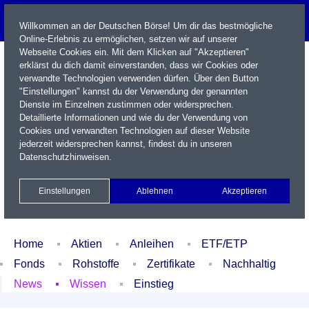
Willkommen an der Deutschen Börse! Um dir das bestmögliche
Online-Erlebnis zu ermöglichen, setzen wir auf unserer
Webseite Cookies ein. Mit dem Klicken auf "Akzeptieren"
erklärst du dich damit einverstanden, dass wir Cookies oder
verwandte Technologien verwenden dürfen. Über den Button
"Einstellungen" kannst du der Verwendung der genannten
Dienste im Einzelnen zustimmen oder widersprechen.
Detaillierte Informationen und wie du der Verwendung von
Cookies und verwandten Technologien auf dieser Website
Name / WKN / ISIN / Kürzel
jederzeit widersprechen kannst, findest du in unseren
Datenschutzhinweisen
.
Newsletter
Kontakt
English
Einstellungen
Ablehnen
Akzeptieren
Xetra Realtime
Watchlist
Portfolio
Login
Home
Aktien
Anleihen
ETF/ETP
Fonds
Rohstoffe
Zertifikate
Nachhaltig
News
Wissen
Einstieg