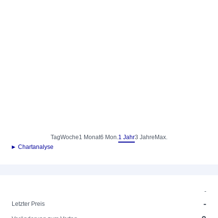
Tag
Woche
1 Monat
6 Mon.
1 Jahr
3 Jahre
Max.
► Chartanalyse
-
-
Letzter Preis