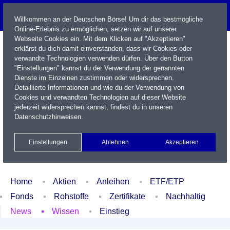
Willkommen an der Deutschen Börse! Um dir das bestmögliche
Online-Erlebnis zu ermöglichen, setzen wir auf unserer
Webseite Cookies ein. Mit dem Klicken auf "Akzeptieren"
erklärst du dich damit einverstanden, dass wir Cookies oder
verwandte Technologien verwenden dürfen. Über den Button
"Einstellungen" kannst du der Verwendung der genannten
Dienste im Einzelnen zustimmen oder widersprechen.
Detaillierte Informationen und wie du der Verwendung von
Cookies und verwandten Technologien auf dieser Website
Name / WKN / ISIN / Kürzel
jederzeit widersprechen kannst, findest du in unseren
Datenschutzhinweisen
.
Newsletter
Kontakt
English
Einstellungen
Ablehnen
Akzeptieren
Xetra Realtime
Watchlist
Portfolio
Login
Home
Aktien
Anleihen
ETF/ETP
Fonds
Rohstoffe
Zertifikate
Nachhaltig
News
Wissen
Einstieg