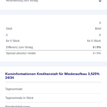
0
Veränderung zum Vortag
0
Geld
Brief
0
0
für 0 Stück
für 0 Stück
Differenz zum Vortag
0 / 0%
Spread absolut / relativ
0 / 0%
Kursinformationen Kreditanstalt für Wiederaufbau 3,525%
24/34
Tagesumsatz
Tagesumsatz in Stück
Preisfeststellungen