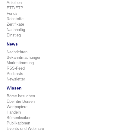
Anleihen
ETF/ETP
Fonds
Rohstoffe
Zertifikate
Nachhaltig
Einstieg
News
Nachrichten
Bekanntmachungen
Marktstimmung
RSS-Feed
Podcasts
Newsletter
Wissen
Börse besuchen
Über die Börsen
Wertpapiere
Handeln
Börsenlexikon
Publikationen
Events und Webinare