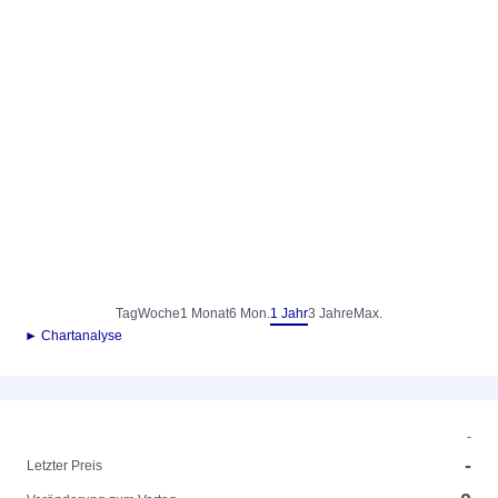
Tag
Woche
1 Monat
6 Mon.
1 Jahr
3 Jahre
Max.
► Chartanalyse
-
-
Letzter Preis