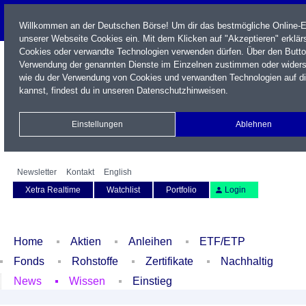
Willkommen an der Deutschen Börse! Um dir das bestmögliche Online-Er
unserer Webseite Cookies ein. Mit dem Klicken auf "Akzeptieren" erklärs
Cookies oder verwandte Technologien verwenden dürfen. Über den Button
Verwendung der genannten Dienste im Einzelnen zustimmen oder widerspr
wie du der Verwendung von Cookies und verwandten Technologien auf di
kannst, findest du in unseren
Datenschutzhinweisen
.
Einstellungen
Ablehnen
Name / WKN / ISIN / Kürzel
Newsletter
Kontakt
English
Xetra Realtime
Watchlist
Portfolio
Login
Home
Aktien
Anleihen
ETF/ETP
Fonds
Rohstoffe
Zertifikate
Nachhaltig
News
Wissen
Einstieg