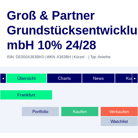
Groß & Partner
Grundstücksentwicklu
mbH 10% 24/28
ISIN: DE000A383BH3
| WKN: A383BH
| Kürzel: -
| Typ: Anleihe
Übersicht
Charts
News
Kurshi
◄
►
Frankfurt
Portfolio
Kaufen
Verkaufen
Watchlist