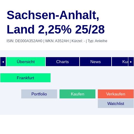
Sachsen-Anhalt,
Land 2,25% 25/28
ISIN: DE000A352AH0
| WKN: A352AH
| Kürzel: -
| Typ: Anleihe
Übersicht
Charts
News
Kurshi
◄
►
Frankfurt
Portfolio
Kaufen
Verkaufen
Watchlist