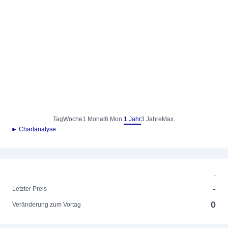
Tag
Woche
1 Monat
6 Mon.
1 Jahr
3 Jahre
Max.
► Chartanalyse
-
-
Letzter Preis
0
Veränderung zum Vortag