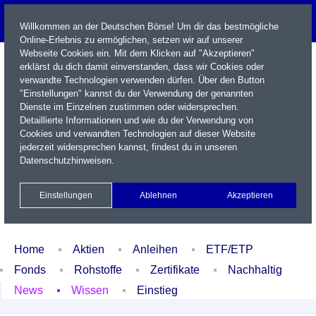
Willkommen an der Deutschen Börse! Um dir das bestmögliche
Online-Erlebnis zu ermöglichen, setzen wir auf unserer
Webseite Cookies ein. Mit dem Klicken auf "Akzeptieren"
erklärst du dich damit einverstanden, dass wir Cookies oder
verwandte Technologien verwenden dürfen. Über den Button
"Einstellungen" kannst du der Verwendung der genannten
Dienste im Einzelnen zustimmen oder widersprechen.
Detaillierte Informationen und wie du der Verwendung von
Cookies und verwandten Technologien auf dieser Website
Name / WKN / ISIN / Kürzel
jederzeit widersprechen kannst, findest du in unseren
Datenschutzhinweisen
.
Newsletter
Kontakt
English
Einstellungen
Ablehnen
Akzeptieren
Xetra Realtime
Watchlist
Portfolio
Login
Home
Aktien
Anleihen
ETF/ETP
Fonds
Rohstoffe
Zertifikate
Nachhaltig
News
Wissen
Einstieg