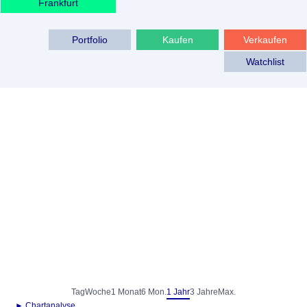
Frankfurt
Portfolio
Kaufen
Verkaufen
Watchlist
Tag
Woche
1 Monat
6 Mon.
1 Jahr
3 Jahre
Max.
► Chartanalyse