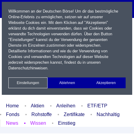
Willkommen an der Deutschen Börse! Um dir das bestmögliche
Online-Erlebnis zu ermöglichen, setzen wir auf unserer
Webseite Cookies ein. Mit dem Klicken auf "Akzeptieren"
erklärst du dich damit einverstanden, dass wir Cookies oder
verwandte Technologien verwenden dürfen. Über den Button
"Einstellungen" kannst du der Verwendung der genannten
Dienste im Einzelnen zustimmen oder widersprechen.
Detaillierte Informationen und wie du der Verwendung von
Cookies und verwandten Technologien auf dieser Website
Name / WKN / ISIN / Kürzel
jederzeit widersprechen kannst, findest du in unseren
Datenschutzhinweisen
.
Newsletter
Kontakt
English
Einstellungen
Ablehnen
Akzeptieren
Xetra Realtime
Watchlist
Portfolio
Login
Home
Aktien
Anleihen
ETF/ETP
Fonds
Rohstoffe
Zertifikate
Nachhaltig
News
Wissen
Einstieg