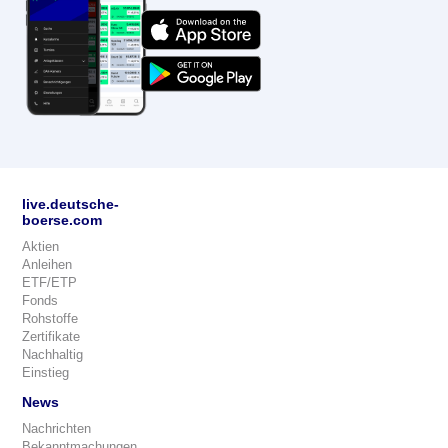
live.deutsche-
boerse.com
Aktien
Anleihen
ETF/ETP
Fonds
Rohstoffe
Zertifikate
Nachhaltig
Einstieg
News
Nachrichten
Bekanntmachungen