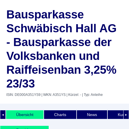
Bausparkasse
Schwäbisch Hall AG
- Bausparkasse der
Volksbanken und
Raiffeisenban 3,25%
23/33
ISIN: DE000A351YS9
| WKN: A351YS
| Kürzel: -
| Typ: Anleihe
Übersicht
Charts
News
Kurshi
◄
►