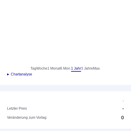
Tag
Woche
1 Monat
6 Mon.
1 Jahr
3 Jahre
Max.
► Chartanalyse
-
-
Letzter Preis
0
Veränderung zum Vortag