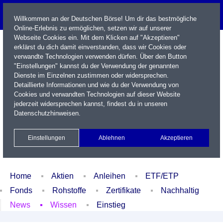
Willkommen an der Deutschen Börse! Um dir das bestmögliche
Online-Erlebnis zu ermöglichen, setzen wir auf unserer
Webseite Cookies ein. Mit dem Klicken auf "Akzeptieren"
erklärst du dich damit einverstanden, dass wir Cookies oder
verwandte Technologien verwenden dürfen. Über den Button
"Einstellungen" kannst du der Verwendung der genannten
Dienste im Einzelnen zustimmen oder widersprechen.
Detaillierte Informationen und wie du der Verwendung von
Cookies und verwandten Technologien auf dieser Website
Name / WKN / ISIN / Kürzel
jederzeit widersprechen kannst, findest du in unseren
Datenschutzhinweisen
.
Newsletter
Kontakt
English
Einstellungen
Ablehnen
Akzeptieren
Xetra Realtime
Watchlist
Portfolio
Login
Home
Aktien
Anleihen
ETF/ETP
Fonds
Rohstoffe
Zertifikate
Nachhaltig
News
Wissen
Einstieg