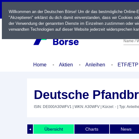
LIVE
Willkommen an der Deutschen Börse! Um dir das bestmögliche Online-Erl
"Akzeptieren" erklärst du dich damit einverstanden, dass wir Cookies o
der Verwendung der genannten Dienste im Einzelnen zustimmen oder wid
verwandten Technologien auf dieser Website jederzeit widersprechen kan
Name / W
Home
Aktien
Anleihen
ETF/ETP
Deutsche Pfandbr
ISIN: DE000A30WFV1
| WKN: A30WFV
| Kürzel: -
| Typ: Anleih
Übersicht
Charts
News
◄