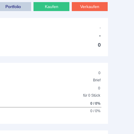
Portfolio
Kaufen
Verkaufen
-
-
0
0
Brief
0
für 0 Stück
0 / 0%
0 / 0%