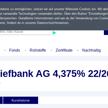
ebnis zu ermöglichen, setzen wir auf unserer Webseite Cookies ein. Mit de
der verwandte Technologien verwenden dürfen. Über den Button "Einstellungen
ersprechen. Detaillierte Informationen und wie du der Verwendung von Cooki
nst, findest du in unseren
Datenschutzhinweisen
.
KN / ISIN / Kürzel
Fonds
Rohstoffe
Zertifikate
Nachhaltig
iefbank AG 4,375% 22/2
e
Kurshistorie