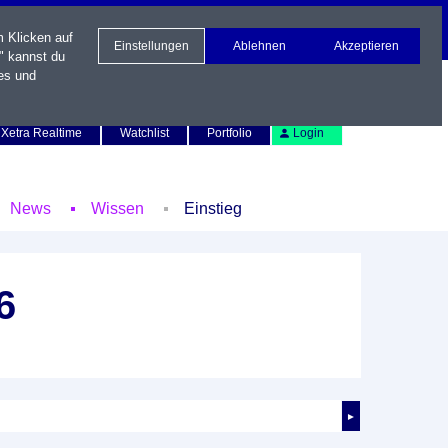
m Klicken auf
Einstellungen
Ablehnen
Akzeptieren
" kannst du
es und
Newsletter
Kontakt
English
Xetra Realtime
Watchlist
Portfolio
Login
News
Wissen
Einstieg
6
►