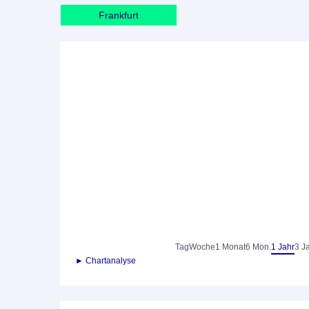
Frankfurt
Tag
Woche
1 Monat
6 Mon.
1 Jahr
3 J
► Chartanalyse