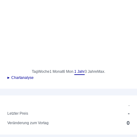
Tag
Woche
1 Monat
6 Mon.
1 Jahr
3 Jahre
Max.
► Chartanalyse
-
-
Letzter Preis
0
Veränderung zum Vortag