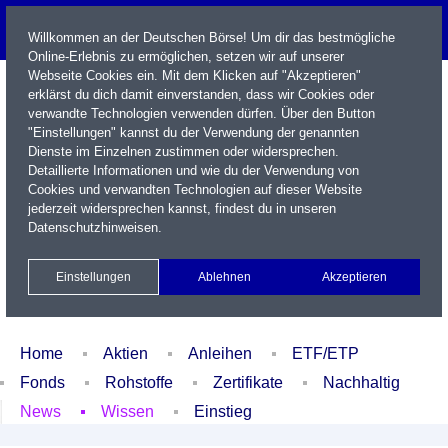
Willkommen an der Deutschen Börse! Um dir das bestmögliche
Online-Erlebnis zu ermöglichen, setzen wir auf unserer
Webseite Cookies ein. Mit dem Klicken auf "Akzeptieren"
erklärst du dich damit einverstanden, dass wir Cookies oder
verwandte Technologien verwenden dürfen. Über den Button
"Einstellungen" kannst du der Verwendung der genannten
Dienste im Einzelnen zustimmen oder widersprechen.
Detaillierte Informationen und wie du der Verwendung von
Cookies und verwandten Technologien auf dieser Website
Name / WKN / ISIN / Kürzel
jederzeit widersprechen kannst, findest du in unseren
Datenschutzhinweisen
.
Newsletter
Kontakt
English
Einstellungen
Ablehnen
Akzeptieren
Xetra Realtime
Watchlist
Portfolio
Login
Home
Aktien
Anleihen
ETF/ETP
Fonds
Rohstoffe
Zertifikate
Nachhaltig
News
Wissen
Einstieg