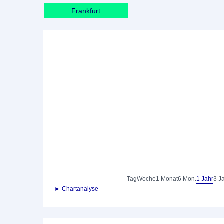
Frankfurt
Tag
Woche
1 Monat
6 Mon.
1 Jahr
3 J
► Chartanalyse