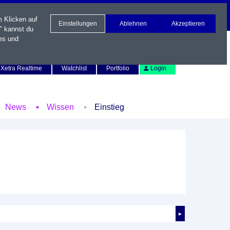
m Klicken auf
Einstellungen
Ablehnen
Akzeptieren
" kannst du
es und
Newsletter
Kontakt
English
Xetra Realtime
Watchlist
Portfolio
Login
News
Wissen
Einstieg
►