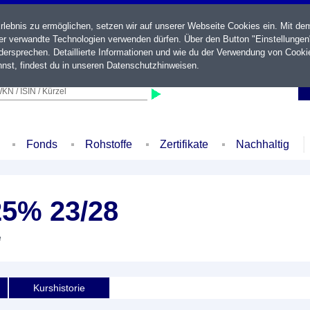
ebnis zu ermöglichen, setzen wir auf unserer Webseite Cookies ein. Mit de
der verwandte Technologien verwenden dürfen. Über den Button "Einstellungen
ersprechen. Detaillierte Informationen und wie du der Verwendung von Cooki
nst, findest du in unseren
Datenschutzhinweisen
.
KN / ISIN / Kürzel
Fonds
Rohstoffe
Zertifikate
Nachhaltig
25% 23/28
e
Kurshistorie