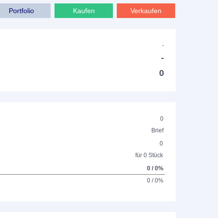
Portfolio
Kaufen
Verkaufen
-
-
0
0
Brief
0
für 0 Stück
0 / 0%
0 / 0%