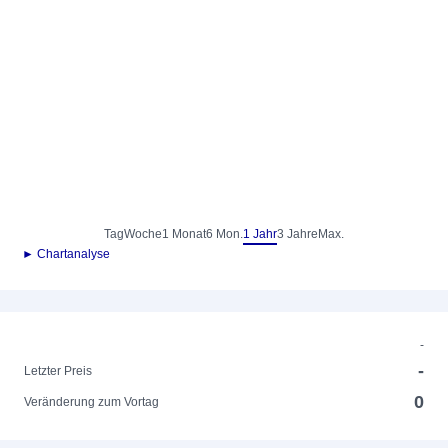
Tag
Woche
1 Monat
6 Mon.
1 Jahr
3 Jahre
Max.
► Chartanalyse
-
-
Letzter Preis
0
Veränderung zum Vortag