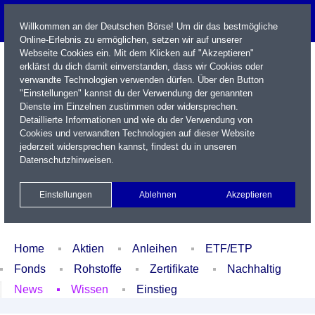
Willkommen an der Deutschen Börse! Um dir das bestmögliche
Online-Erlebnis zu ermöglichen, setzen wir auf unserer
Webseite Cookies ein. Mit dem Klicken auf "Akzeptieren"
erklärst du dich damit einverstanden, dass wir Cookies oder
verwandte Technologien verwenden dürfen. Über den Button
"Einstellungen" kannst du der Verwendung der genannten
Dienste im Einzelnen zustimmen oder widersprechen.
Detaillierte Informationen und wie du der Verwendung von
Cookies und verwandten Technologien auf dieser Website
Name / WKN / ISIN / Kürzel
jederzeit widersprechen kannst, findest du in unseren
Datenschutzhinweisen
.
Newsletter
Kontakt
English
Einstellungen
Ablehnen
Akzeptieren
Xetra Realtime
Watchlist
Portfolio
Login
Home
Aktien
Anleihen
ETF/ETP
Fonds
Rohstoffe
Zertifikate
Nachhaltig
News
Wissen
Einstieg