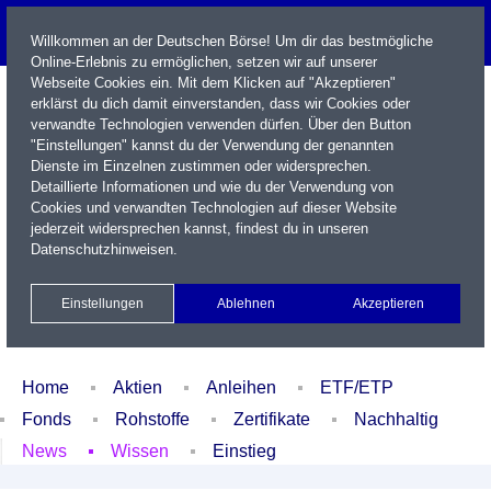
Willkommen an der Deutschen Börse! Um dir das bestmögliche
Online-Erlebnis zu ermöglichen, setzen wir auf unserer
Webseite Cookies ein. Mit dem Klicken auf "Akzeptieren"
erklärst du dich damit einverstanden, dass wir Cookies oder
verwandte Technologien verwenden dürfen. Über den Button
"Einstellungen" kannst du der Verwendung der genannten
Dienste im Einzelnen zustimmen oder widersprechen.
Detaillierte Informationen und wie du der Verwendung von
Cookies und verwandten Technologien auf dieser Website
Name / WKN / ISIN / Kürzel
jederzeit widersprechen kannst, findest du in unseren
Datenschutzhinweisen
.
Newsletter
Kontakt
English
Einstellungen
Ablehnen
Akzeptieren
Xetra Realtime
Watchlist
Portfolio
Login
Home
Aktien
Anleihen
ETF/ETP
Fonds
Rohstoffe
Zertifikate
Nachhaltig
News
Wissen
Einstieg