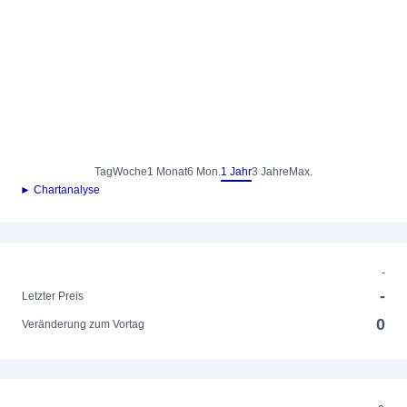
Tag
Woche
1 Monat
6 Mon.
1 Jahr
3 Jahre
Max.
► Chartanalyse
-
-
Letzter Preis
0
Veränderung zum Vortag